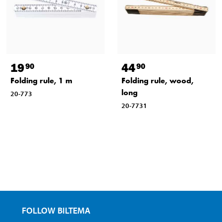
19
44
90
90
Folding rule, 1 m
Folding rule, wood,
long
20-773
20-7731
FOLLOW BILTEMA