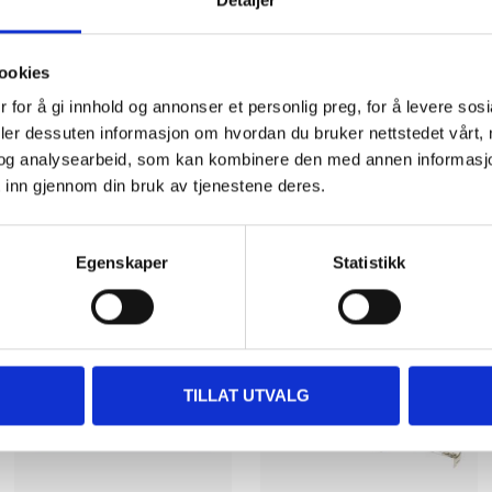
Detaljer
mm
ookies
 for å gi innhold og annonser et personlig preg, for å levere sos
deler dessuten informasjon om hvordan du bruker nettstedet vårt,
og analysearbeid, som kan kombinere den med annen informasjon d
 inn gjennom din bruk av tjenestene deres.
Other customers also bought
Egenskaper
Statistikk
TILLAT UTVALG