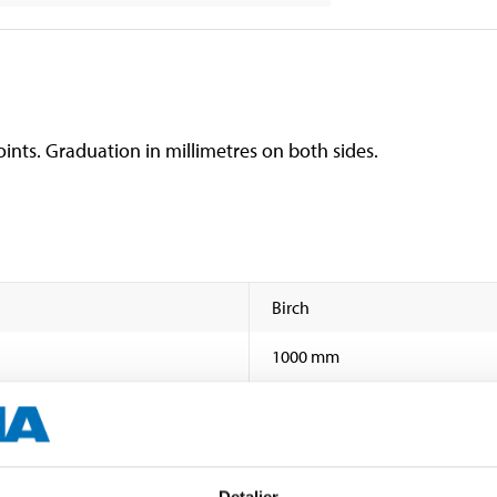
oints. Graduation in millimetres on both sides.
Birch
1000 mm
2,4 mm
55 g