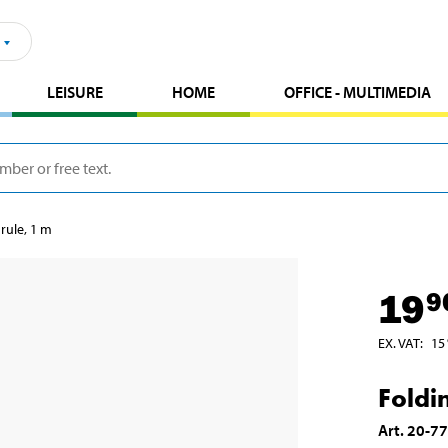
LEISURE
HOME
OFFICE - MULTIMEDIA
rule, 1 m
19
9
EX. VAT
:
15
Foldi
Art
.
20-7