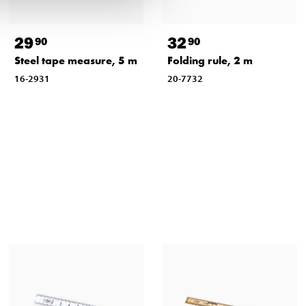
29
32
90
90
Steel tape measure, 5 m
Folding rule, 2 m
16-2931
20-7732