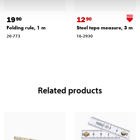
19
12
90
90
Folding rule, 1 m
Steel tape measure, 3 m
20-773
16-2930
Related products