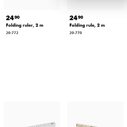
24
24
90
90
Folding ruler, 2 m
Folding rule, 2 m
20-772
20-770