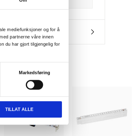
Om
iale mediefunksjoner og for å
 med partnerne våre innen
u har gjort tilgjengelig for
Markedsføring
TILLAT ALLE