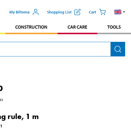
My Biltema
Shopping List
Cart
CONSTRUCTION
CAR CARE
TOOLS
0
92
ng rule, 1 m
71