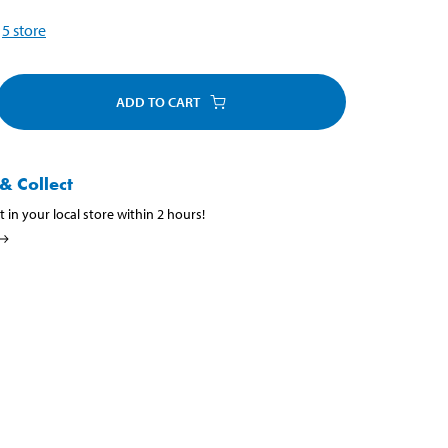
5
store
ADD TO CART
& Collect
t in your local store within 2 hours!