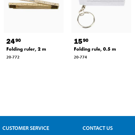
24
15
90
90
Folding ruler, 2 m
Folding rule, 0.5 m
20-772
20-774
CUSTOMER SERVICE
CONTACT US