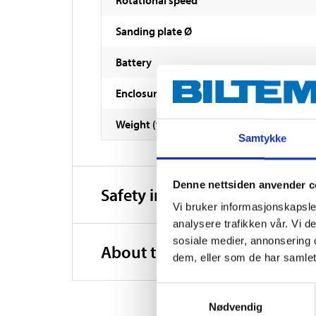
Sanding plate Ø
Battery
Enclosure class
Weight (without battery)
Samtykke
Denne nettsiden anvender c
Safety instructions and other
Vi bruker informasjonskapsler
analysere trafikken vår. Vi 
sosiale medier, annonsering 
About the manufacturer
dem, eller som de har samlet
Samtykkevalg
Nødvendig