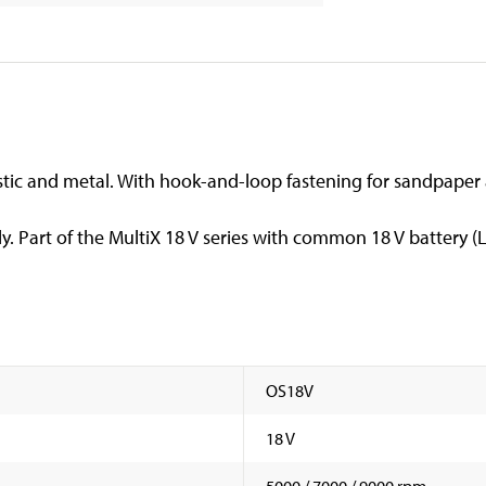
astic and metal. With hook-and-loop fastening for sandpap
. Part of the MultiX 18 V series with common 18 V battery (Li
OS18V
18 V
5000 / 7000 / 9000 rpm