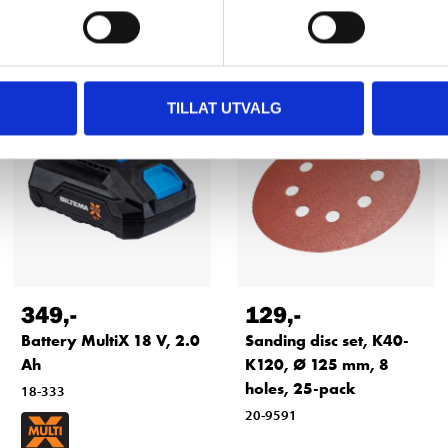
Other customers also bought
TILLAT UTVALG
349
,-
129
,-
Battery MultiX 18 V, 2.0
Sanding disc set, K40-
Ah
K120, Ø 125 mm, 8
holes, 25-pack
18-333
20-9591