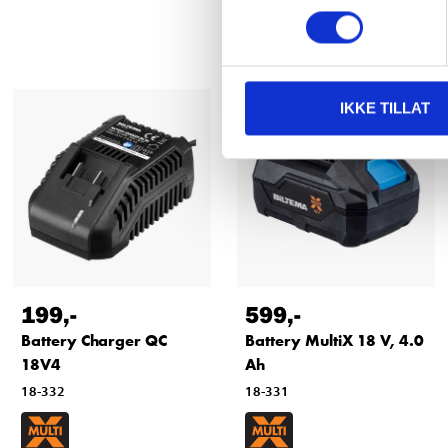
IKKE TILLAT
199
,-
599
,-
Battery Charger QC
Battery MultiX 18 V, 4.0
18V4
Ah
18-332
18-331