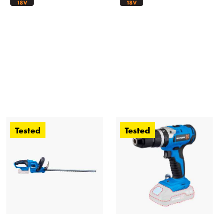
Tested
Tested