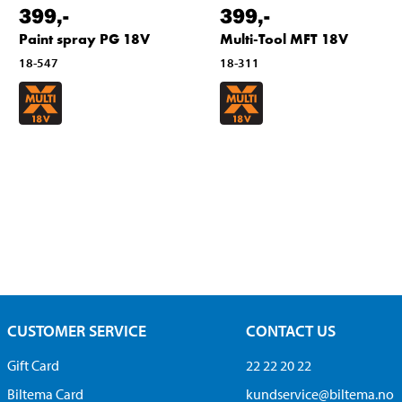
399
,-
399
,-
Paint spray PG 18V
Multi-Tool MFT 18V
18-547
18-311
CUSTOMER SERVICE
CONTACT US
Gift Card
22 22 20 22
Biltema Card
kundservice@biltema.no