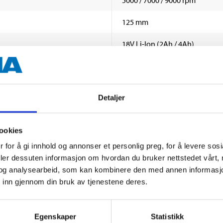
125 mm
18V Li-Ion (2Ah / 4Ah)
IPX0
1,0 kg
Detaljer
ookies
 information
 for å gi innhold og annonser et personlig preg, for å levere sos
deler dessuten informasjon om hvordan du bruker nettstedet vårt,
og analysearbeid, som kan kombinere den med annen informasjon d
 inn gjennom din bruk av tjenestene deres.
Egenskaper
Statistikk