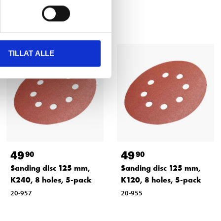
TILLAT ALLE
49
49
90
90
Sanding disc 125 mm,
Sanding disc 125 mm,
K240, 8 holes, 5-pack
K120, 8 holes, 5-pack
20-957
20-955