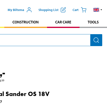
My Biltema
Shopping List
Cart
CONSTRUCTION
CAR CARE
TOOLS
,-
9
20
al Sander OS 18V
17