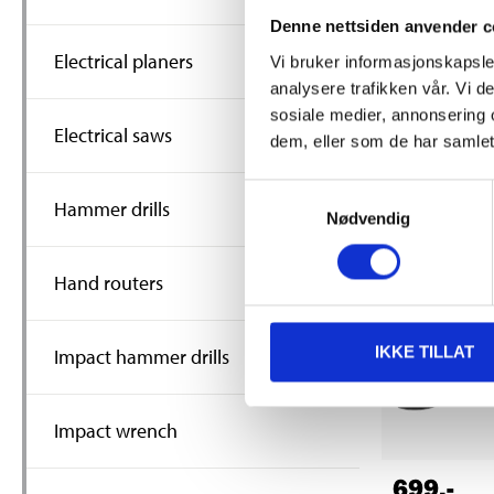
299
,-
Denne nettsiden anvender c
Angle Grind
Electrical planers
Vi bruker informasjonskapsler
115
analysere trafikken vår. Vi 
18-624
sosiale medier, annonsering 
66
s
In stock in
Electrical saws
dem, eller som de har samlet
Samtykkevalg
Hammer drills
Nødvendig
Hand routers
IKKE TILLAT
Impact hammer drills
Impact wrench
699
,-