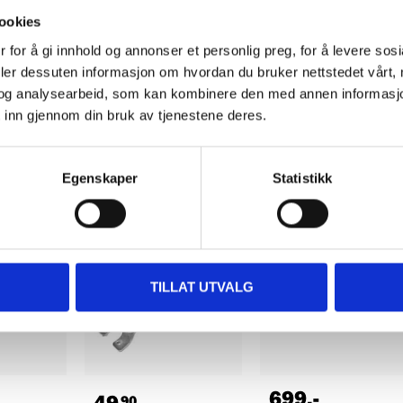
429
,-
699
,-
ookies
er AGB
Angle Grinder AGD
Angle Grinder AGD
 for å gi innhold og annonser et personlig preg, for å levere sos
125
125
deler dessuten informasjon om hvordan du bruker nettstedet vårt,
18-625
18-622
og analysearbeid, som kan kombinere den med annen informasjon d
tore
65
store
64
store
In stock in
In stock in
 inn gjennom din bruk av tjenestene deres.
Egenskaper
Statistikk
TILLAT UTVALG
699
,-
49
90