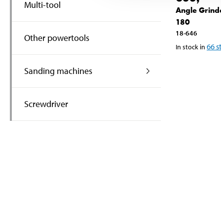
Multi-tool
Angle Grin
180
18-646
Other powertools
66
s
In stock in
Sanding machines
Screwdriver