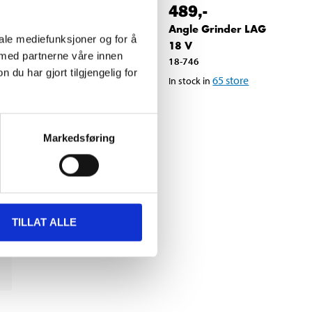
1199
,-
489
,-
Angle Grinder AGD
Angle Grinder LAG
iale mediefunksjoner og for å
230
18 V
 med partnerne våre innen
18-623
18-746
u har gjort tilgjengelig for
64
store
65
store
In stock in
In stock in
Markedsføring
TILLAT ALLE