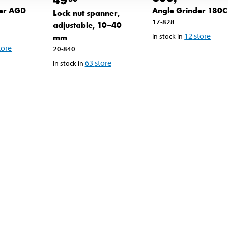
der AGD
Angle Grinder 180C
Lock nut spanner,
17-828
adjustable, 10–40
12
store
In stock in
mm
tore
20-840
63
store
In stock in