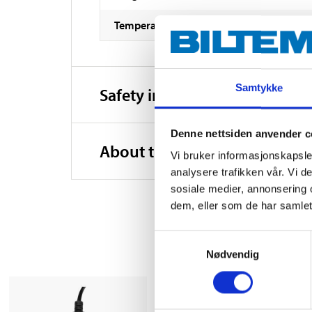
Temperature range
Samtykke
Safety instructions and other
Denne nettsiden anvender c
About the manufacturer
Vi bruker informasjonskapsler
analysere trafikken vår. Vi 
sosiale medier, annonsering 
dem, eller som de har samlet
Samtykkevalg
Nødvendig