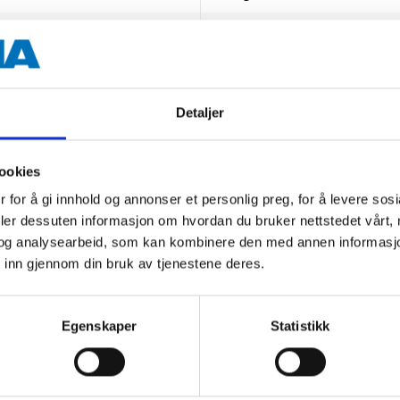
0-45 °C (while charging)
Detaljer
 information
ookies
 for å gi innhold og annonser et personlig preg, for å levere sos
deler dessuten informasjon om hvordan du bruker nettstedet vårt,
og analysearbeid, som kan kombinere den med annen informasjon d
 inn gjennom din bruk av tjenestene deres.
Other customers also bought
Egenskaper
Statistikk