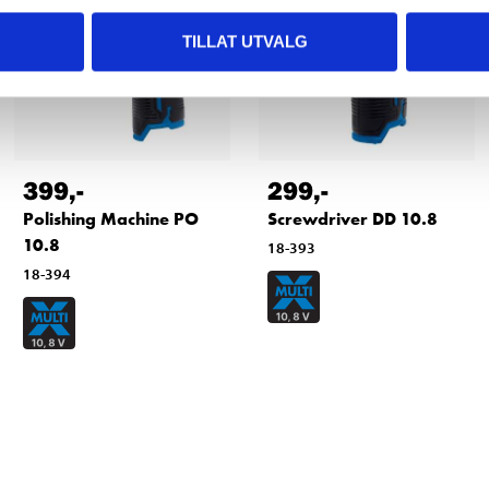
TILLAT UTVALG
399
,-
299
,-
Polishing Machine PO
Screwdriver DD 10.8
10.8
18-393
18-394