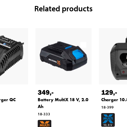
Related products
349
,-
129
,-
rger QC
Battery MultiX 18 V, 2.0
Charger 10
Ah
18-399
18-333