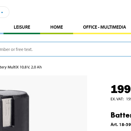
LEISURE
HOME
OFFICE - MULTIMEDIA
tery MultiX 10,8 V, 2,0 Ah
199
EX. VAT
:
15
Batte
Art
.
18-3