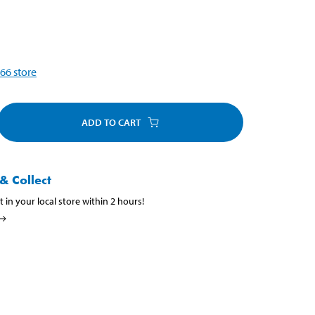
66
store
ADD TO CART
& Collect
t in your local store within 2 hours!