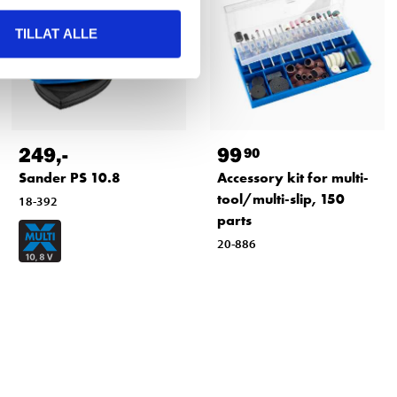
TILLAT ALLE
249
,-
99
90
Sander PS 10.8
Accessory kit for multi-
tool/multi-slip, 150
18-392
parts
20-886