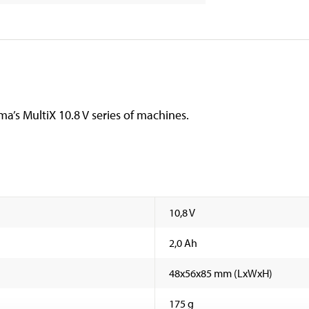
a’s MultiX 10.8 V series of machines.
10,8 V
2,0 Ah
48x56x85 mm (LxWxH)
175 g