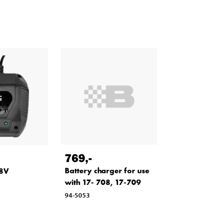
769
,-
Battery charger for use
.8V
with 17- 708, 17-709
94-5053