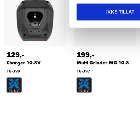
IKKE TILLAT
129
,-
199
,-
Charger 10.8V
Multi Grinder MG 10.8
18-399
18-397