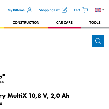
My Biltema
Shopping List
Cart
CONSTRUCTION
CAR CARE
TOOLS
,-
9
20
ry MultiX 10,8 V, 2,0 Ah
98