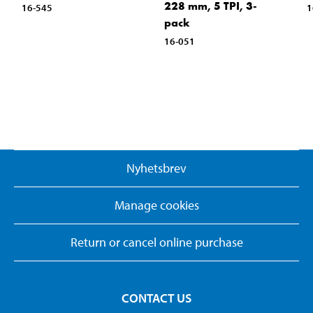
228 mm, 5 TPI, 3-
16-545
1
pack
16-051
Nyhetsbrev
Manage cookies
Return or cancel online purchase
CONTACT US