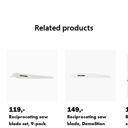
Related products
119
,-
149
,-
Reciprocating saw
Reciprocating saw
B
blade set, 9-pack
blade, Demolition
s