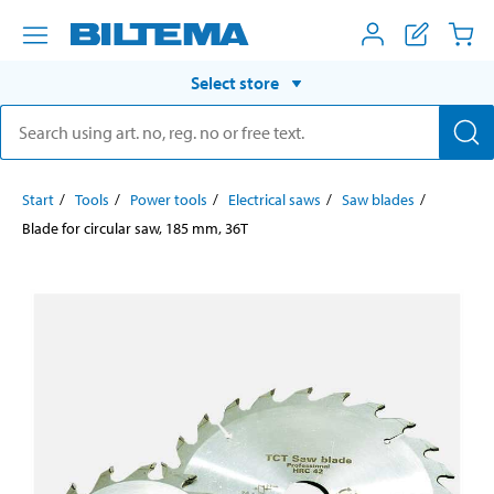
Select store
Start
Tools
Power tools
Electrical saws
Saw blades
Blade for circular saw, 185 mm, 36T