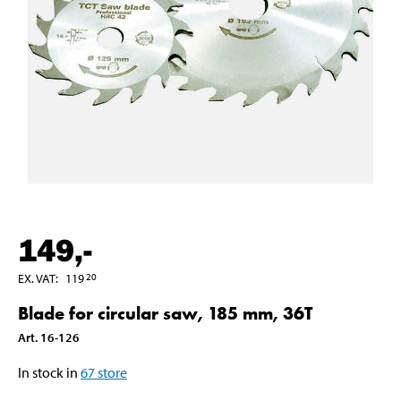
149
,-
EX. VAT
:
119
20
Blade for circular saw, 185 mm, 36T
Art
.
16-126
In stock in
67
store