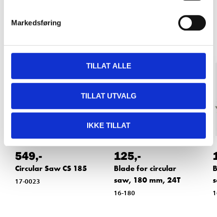
Other customers also bought
Markedsføring
TILLAT ALLE
TILLAT UTVALG
IKKE TILLAT
549
,-
125
,-
Circular Saw CS 185
Blade for circular
B
saw, 180 mm, 24T
s
17-0023
16-180
1