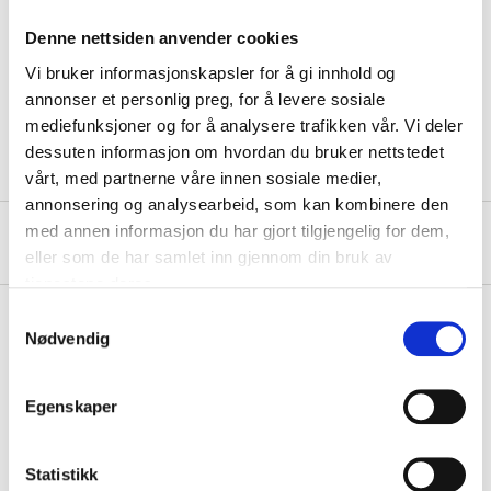
Thickness
2,4/1,6 mm
Denne nettsiden anvender cookies
Hole diameter
20 mm
Vi bruker informasjonskapsler for å gi innhold og
Adapter ring
16 mm
annonser et personlig preg, for å levere sosiale
Teeth
36 pcs
mediefunksjoner og for å analysere trafikken vår. Vi deler
dessuten informasjon om hvordan du bruker nettstedet
vårt, med partnerne våre innen sosiale medier,
annonsering og analysearbeid, som kan kombinere den
med annen informasjon du har gjort tilgjengelig for dem,
About the manufacturer
eller som de har samlet inn gjennom din bruk av
tjenestene deres.
Samtykkevalg
Nødvendig
Pay & Collect
Pay & Collect in your local store within 2 hours!
Egenskaper
READ MORE
Statistikk