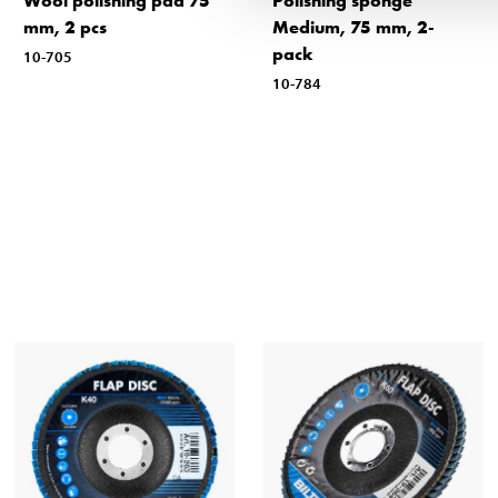
Wool polishing pad 75
Polishing sponge
mm, 2 pcs
Medium, 75 mm, 2-
pack
10-705
10-784