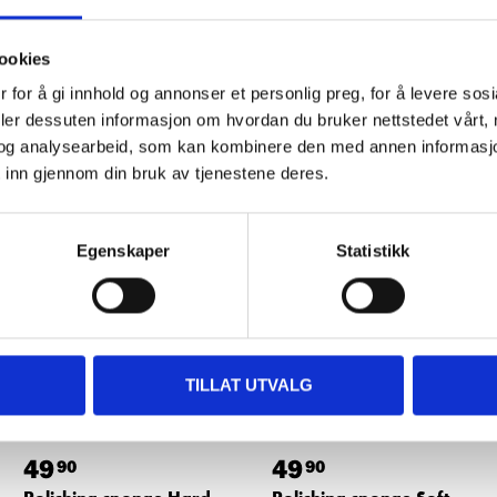
ookies
 for å gi innhold og annonser et personlig preg, for å levere sos
deler dessuten informasjon om hvordan du bruker nettstedet vårt,
Other customers also bought
og analysearbeid, som kan kombinere den med annen informasjon d
 inn gjennom din bruk av tjenestene deres.
Egenskaper
Statistikk
TILLAT UTVALG
49
49
90
90