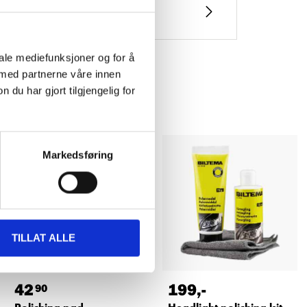
iale mediefunksjoner og for å
 med partnerne våre innen
u har gjort tilgjengelig for
Markedsføring
TILLAT ALLE
42
199
,-
90