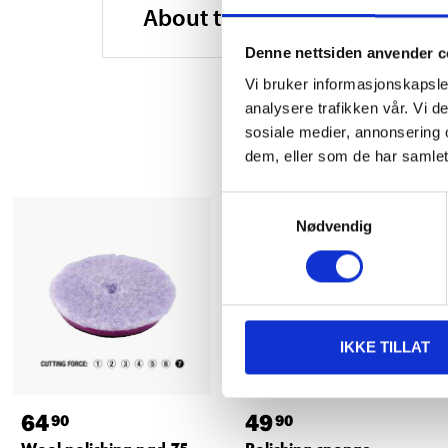
About the manufacturer
Denne nettsiden anvender c
Vi bruker informasjonskapsler
analysere trafikken vår. Vi 
sosiale medier, annonsering 
dem, eller som de har samlet
Samtykkevalg
Nødvendig
IKKE TILLAT
64
49
90
90