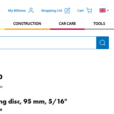
My Biltema
Shopping List
Cart
CONSTRUCTION
CAR CARE
TOOLS
0
92
ng disc, 95 mm, 5/16"
56