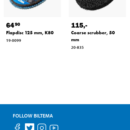
64
115
,-
90
Flapdisc 125 mm, K80
Coarse scrubber, 50
mm
19-0099
20-835
FOLLOW BILTEMA