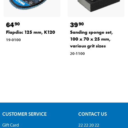
64
39
90
90
Flapdisc 125 mm, K120
Sanding sponge set,
100 x 70 x 25 mm,
19-0100
various grit sizes
20-1100
CUSTOMER SERVICE
CONTACT US
Gift Card
22 22 20 22