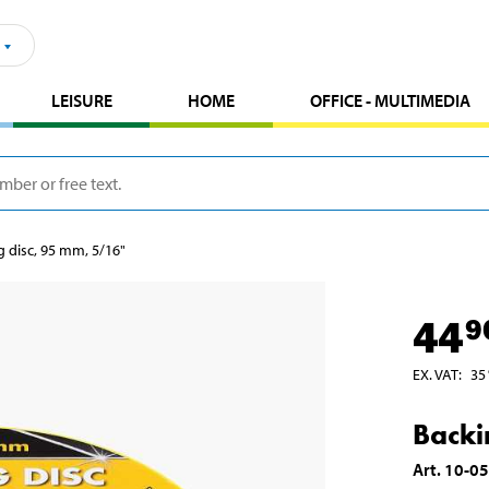
LEISURE
HOME
OFFICE - MULTIMEDIA
g disc, 95 mm, 5/16"
44
9
EX. VAT
:
35
Backi
Art
.
10-0