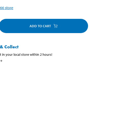
66
store
ADD TO CART
& Collect
t in your local store within 2 hours!