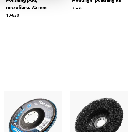
Polishing pad,
Headlight polishing kit
microfibre, 75 mm
36-28
10-820