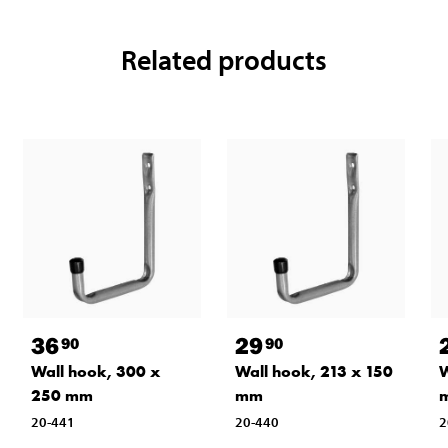
Related products
36
29
90
90
Wall hook, 300 x
Wall hook, 213 x 150
W
250 mm
mm
20-441
20-440
2