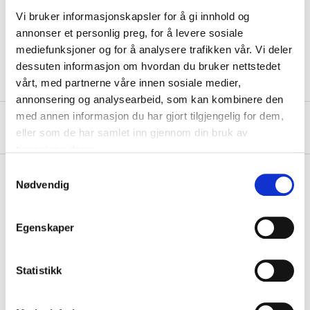
Diameter
70 mm
Vi bruker informasjonskapsler for å gi innhold og
Quantity
2 pcs
annonser et personlig preg, for å levere sosiale
Length
165 mm
mediefunksjoner og for å analysere trafikken vår. Vi deler
dessuten informasjon om hvordan du bruker nettstedet
vårt, med partnerne våre innen sosiale medier,
annonsering og analysearbeid, som kan kombinere den
med annen informasjon du har gjort tilgjengelig for dem,
About the manufacturer
eller som de har samlet inn gjennom din bruk av
tjenestene deres.
Samtykkevalg
Nødvendig
Pay & Collect
Egenskaper
Pay & Collect in your local store within 2 hours!
READ MORE
Statistikk
Other customers also bought