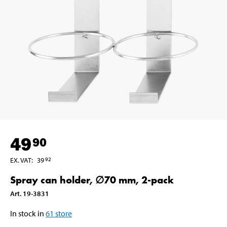
49
90
EX. VAT
:
39
92
Spray can holder, ∅70 mm, 2-pack
Art
.
19-3831
In stock in
61
store