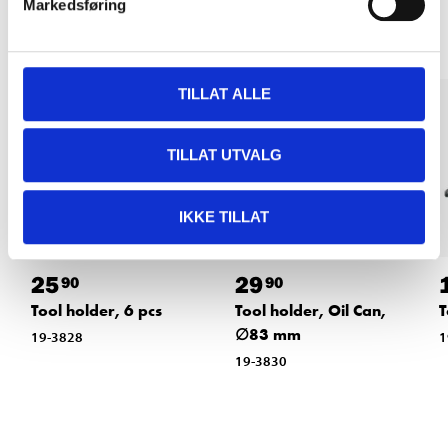
Markedsføring
TILLAT ALLE
TILLAT UTVALG
IKKE TILLAT
25
29
90
90
Tool holder, 6 pcs
Tool holder, Oil Can,
T
∅83 mm
19-3828
1
19-3830