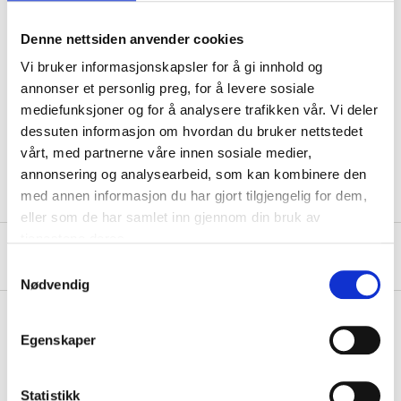
Maximum load
30 kg
Dimensions
Denne nettsiden anvender cookies
Pipe dimensions
Ø 18 x 1 mm
Vi bruker informasjonskapsler for å gi innhold og
annonser et personlig preg, for å levere sosiale
Height
245 mm
mediefunksjoner og for å analysere trafikken vår. Vi deler
Width
150 mm
dessuten informasjon om hvordan du bruker nettstedet
vårt, med partnerne våre innen sosiale medier,
Depth
130 mm
annonsering og analysearbeid, som kan kombinere den
med annen informasjon du har gjort tilgjengelig for dem,
eller som de har samlet inn gjennom din bruk av
tjenestene deres.
About the manufacturer
Samtykkevalg
Nødvendig
Egenskaper
Pay & Collect
Pay & Collect in your local store within 2 hours!
Statistikk