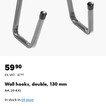
59
90
EX. VAT
:
47
92
Wall hooks, double, 130 mm
Art
.
20-435
In stock in
64
store