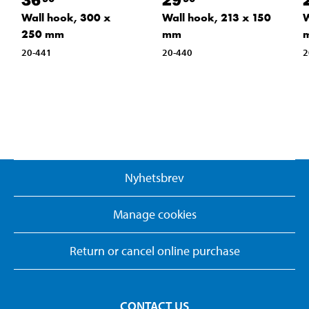
Wall hook, 300 x
Wall hook, 213 x 150
W
250 mm
mm
20-441
20-440
2
Nyhetsbrev
Manage cookies
Return or cancel online purchase
CONTACT US