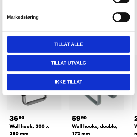
READ MORE
Markedsføring
Other customers also bought
TILLAT ALLE
TILLAT UTVALG
IKKE TILLAT
36
59
90
90
Wall hook, 300 x
Wall hooks, double,
W
250 mm
172 mm