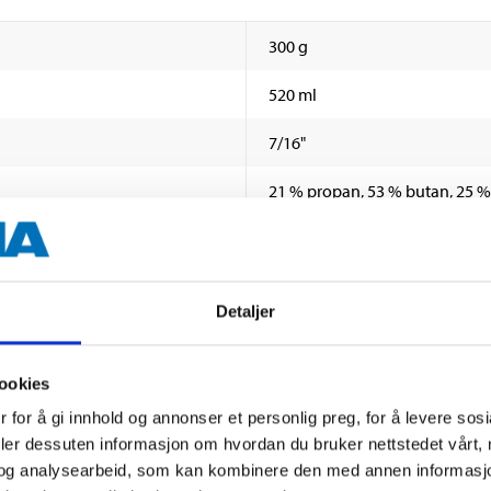
300 g
520 ml
7/16"
21 % propan, 53 % butan, 25 %
Max. +50 °C
Blikk (beholder)
Detaljer
ookies
rige dokumenter
 for å gi innhold og annonser et personlig preg, for å levere sos
deler dessuten informasjon om hvordan du bruker nettstedet vårt,
og analysearbeid, som kan kombinere den med annen informasjon d