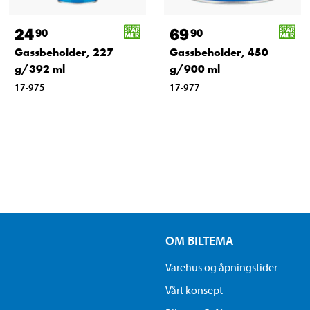
24
69
90
90
Gassbeholder, 227
Gassbeholder, 450
g/392 ml
g/900 ml
17-975
17-977
OM BILTEMA
Varehus og åpningstider
Vårt konsept