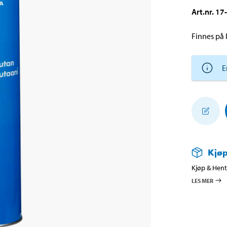
Art.nr
.
17
Finnes på l
E
Kjøp
Kjøp & Hent 
LES MER