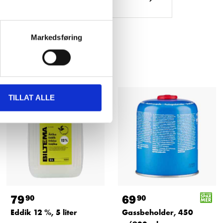
Markedsføring
TILLAT ALLE
79
69
90
90
Eddik 12 %, 5 liter
Gassbeholder, 450