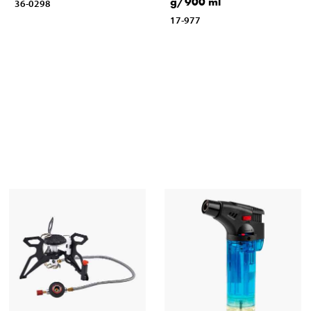
g/900 ml
36-0298
17-977