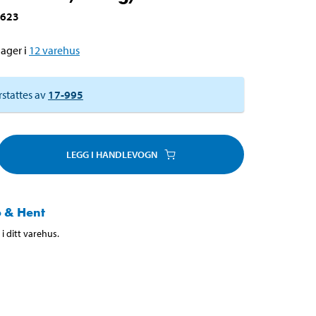
-623
ager i
12
varehus
rstattes av
17-995
LEGG I HANDLEVOGN
 & Hent
i ditt varehus.