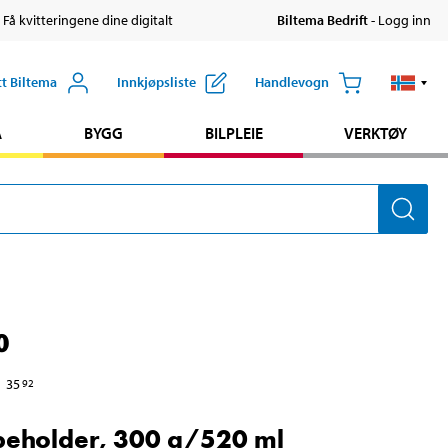
 Få kvitteringene dine digitalt
Biltema Bedrift
- Logg inn
tt Biltema
Innkjøpsliste
Handlevogn
A
BYGG
BILPLEIE
VERKTØY
0
35
92
eholder, 300 g/520 ml