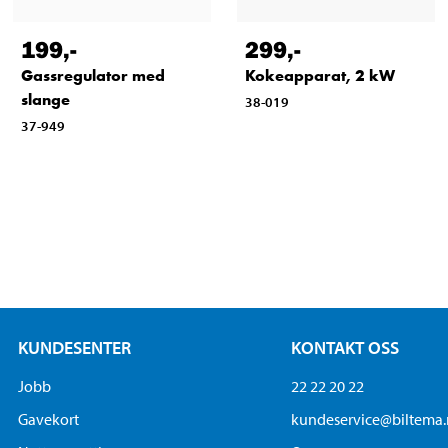
199
,-
299
,-
Gassregulator med
Kokeapparat, 2 kW
slange
38-019
37-949
KUNDESENTER
KONTAKT OSS
Jobb
22 22 20 22
Gavekort
kundeservice@biltema