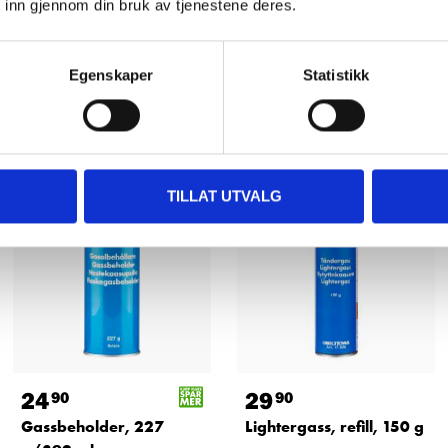
 inn gjennom din bruk av tjenestene deres.
Egenskaper
Statistikk
Andre kunder har også kjøpt
TILLAT UTVALG
24
29
90
90
Gassbeholder, 227
Lightergass, refill, 150 g