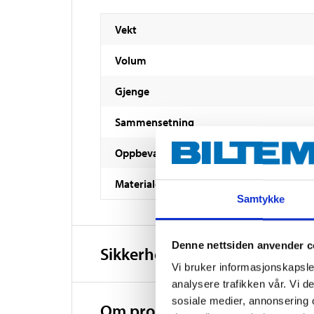
Vekt
Volum
Gjenge
Sammensetning
Oppbevaringstemperatur
Materiale
Samtykke
Denne nettsiden anvender c
Sikkerhetsinformasjon og øv
Vi bruker informasjonskapsler
analysere trafikken vår. Vi 
sosiale medier, annonsering 
Om produsenten