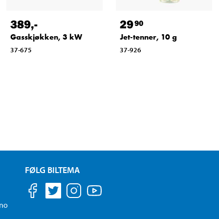
389
,-
29
90
Gasskjøkken, 3 kW
Jet-tenner, 10 g
37-675
37-926
FØLG BILTEMA
.no