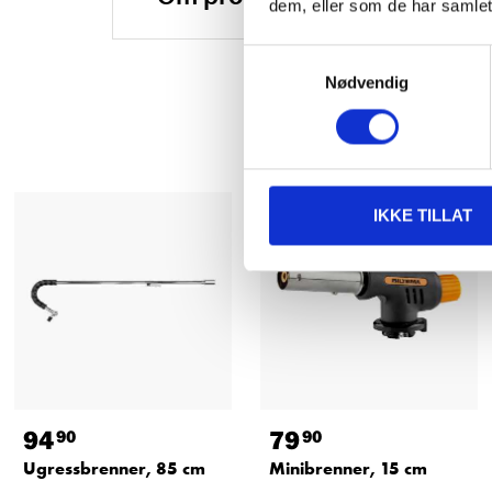
dem, eller som de har samlet
Samtykkevalg
Nødvendig
IKKE TILLAT
94
79
90
90
Ugressbrenner, 85 cm
Minibrenner, 15 cm