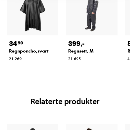
34
399
,-
90
Regnponcho,svart
Regnsett, M
R
21-269
21-695
4
Relaterte produkter