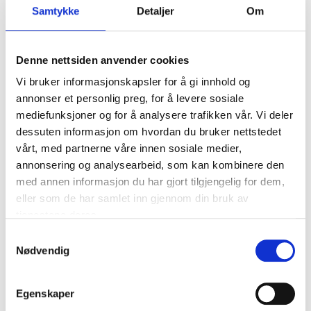
169
,-
Samtykke
Detaljer
Om
Denne nettsiden anvender cookies
Regnsett, XL
Vi bruker informasjonskapsler for å gi innhold og
21-783
annonser et personlig preg, for å levere sosiale
Størrelse
:
XL
mediefunksjoner og for å analysere trafikken vår. Vi deler
dessuten informasjon om hvordan du bruker nettstedet
vårt, med partnerne våre innen sosiale medier,
169
,-
annonsering og analysearbeid, som kan kombinere den
med annen informasjon du har gjort tilgjengelig for dem,
eller som de har samlet inn gjennom din bruk av
tjenestene deres.
Regnsett, XXL
Samtykkevalg
21-784
Nødvendig
Størrelse
:
XXL
Egenskaper