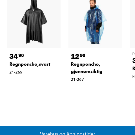
f
34
12
90
90
Regnponcho,svart
Regnponcho,
R
gjennomsiktig
21-269
F
21-267
Varehus og åpningstider