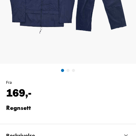
Fra
169
,-
Regnsett
Beskrivelse