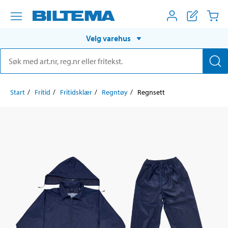
Velg varehus
Start
Fritid
Fritidsklær
Regntøy
Regnsett