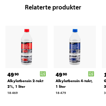
Relaterte produkter
49
49
90
90
Alkylatbensin 2-takt
Alkylatbensin 4-takt,
G
2%, 1 liter
1 liter
3
18-469
18-479
3