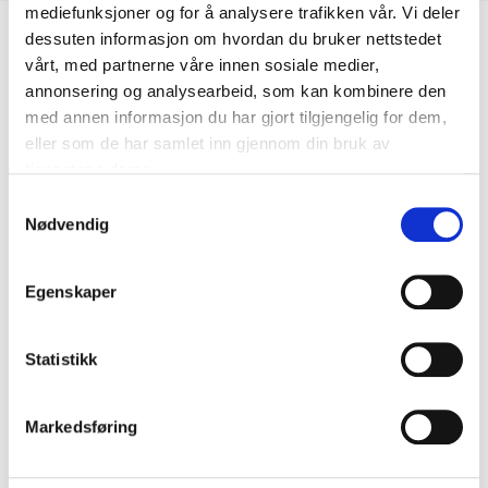
mediefunksjoner og for å analysere trafikken vår. Vi deler
Biltemakortet
dessuten informasjon om hvordan du bruker nettstedet
vårt, med partnerne våre innen sosiale medier,
annonsering og analysearbeid, som kan kombinere den
DEL OPP DIN BETALING
med annen informasjon du har gjort tilgjengelig for dem,
eller som de har samlet inn gjennom din bruk av
tjenestene deres.
Samtykkevalg
Nødvendig
Kjøp & Hent
Kjøp & Hent i ditt varehus.
Egenskaper
LES MER
Statistikk
Andre kunder har også kjøpt
Markedsføring