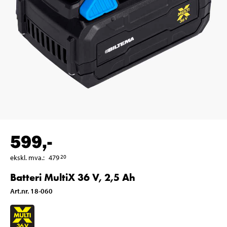
599
,-
ekskl. mva.
:
479
20
Batteri MultiX 36 V, 2,5 Ah
Art.nr
.
18-060