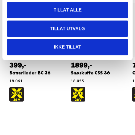
Testet
TILLAT ALLE
TILLAT UTVALG
IKKE TILLAT
399
,-
1899
,-
Batterilader BC 36
Snøskuffe CSS 36
G
18-061
18-055
1