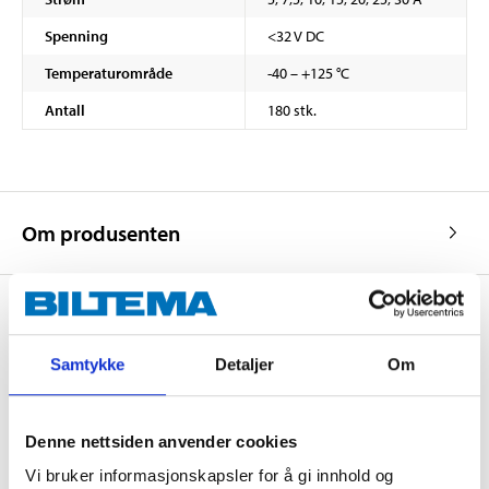
Spenning
<32 V DC
Temperaturområde
-40 – +125 °C
Antall
180 stk.
Om produsenten
Kjøp & Hent
Samtykke
Detaljer
Om
Kjøp & Hent i ditt varehus.
LES MER
Denne nettsiden anvender cookies
Vi bruker informasjonskapsler for å gi innhold og