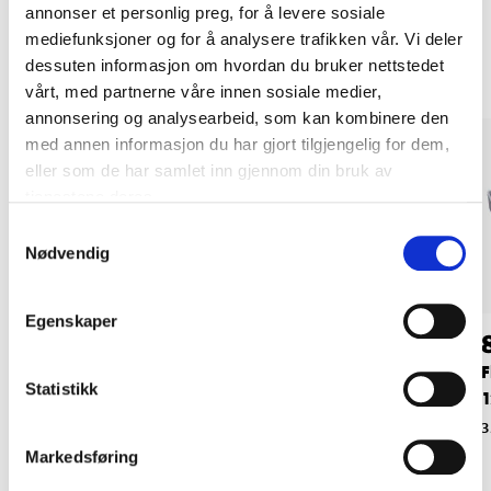
annonser et personlig preg, for å levere sosiale
Andre kunder har også kjøpt
mediefunksjoner og for å analysere trafikken vår. Vi deler
dessuten informasjon om hvordan du bruker nettstedet
vårt, med partnerne våre innen sosiale medier,
annonsering og analysearbeid, som kan kombinere den
med annen informasjon du har gjort tilgjengelig for dem,
eller som de har samlet inn gjennom din bruk av
tjenestene deres.
Samtykkevalg
Nødvendig
Egenskaper
34
16
90
90
Sikringsverktøy
Sikringsverktøy, mini
F
Statistikk
1
35-1099
35-665
3
Markedsføring