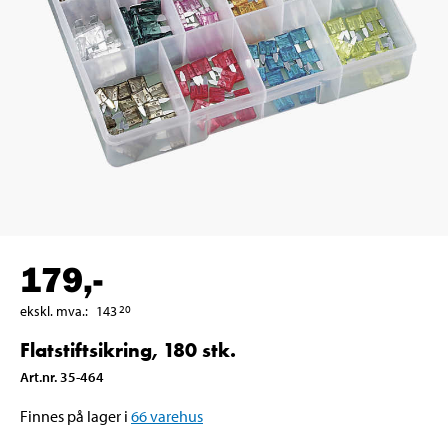
179
,-
ekskl. mva.
:
143
20
Flatstiftsikring, 180 stk.
Art.nr
.
35-464
Finnes på lager i
66
varehus