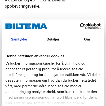
oppbevaringsveske.
Sikkerhetsinformasjon og øvrige dokumenter
Samtykke
Detaljer
Om
Denne nettsiden anvender cookies
Om produsenten
Vi bruker informasjonskapsler for å gi innhold og
annonser et personlig preg, for å levere sosiale
mediefunksjoner og for å analysere trafikken vår. Vi deler
dessuten informasjon om hvordan du bruker nettstedet
vårt, med partnerne våre innen sosiale medier,
annonsering og analysearbeid, som kan kombinere den
med annen informasjon du har gjort tilgjengelig for dem,
eller som de har samlet inn gjennom din bruk av