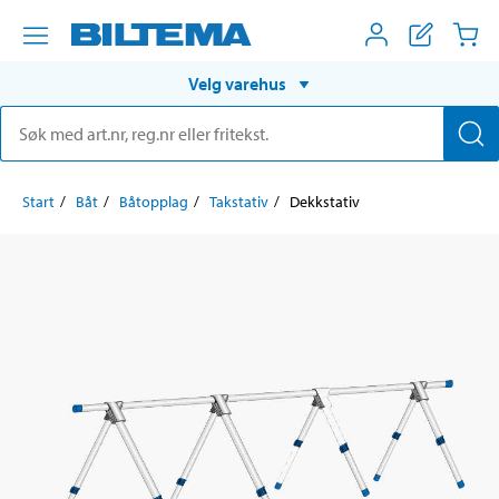
Velg varehus
Start
Båt
Båtopplag
Takstativ
Dekkstativ