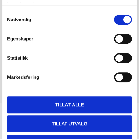
tjenestene deres.
Samtykkevalg
Nødvendig
Egenskaper
Statistikk
Markedsføring
TILLAT ALLE
Biltemakortet
TILLAT UTVALG
DEL OPP DIN BETALING