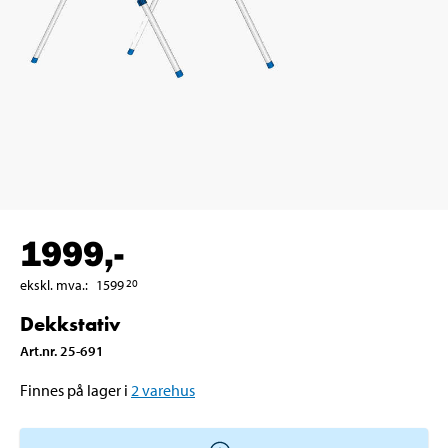
1999
,-
ekskl. mva.
:
1599
20
Dekkstativ
Art.nr
.
25-691
Finnes på lager i
2
varehus