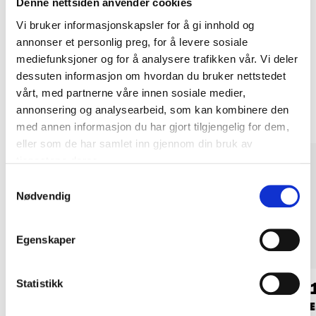
Denne nettsiden anvender cookies
Kjøp & Hent i ditt varehus.
Vi bruker informasjonskapsler for å gi innhold og
LES MER
annonser et personlig preg, for å levere sosiale
mediefunksjoner og for å analysere trafikken vår. Vi deler
dessuten informasjon om hvordan du bruker nettstedet
Andre kunder har også kjøpt
vårt, med partnerne våre innen sosiale medier,
annonsering og analysearbeid, som kan kombinere den
med annen informasjon du har gjort tilgjengelig for dem,
eller som de har samlet inn gjennom din bruk av
tjenestene deres.
Samtykkevalg
Nødvendig
Egenskaper
Statistikk
69
49
90
90
Polypropenline, 6
Blokk enkel, 10 mm
E