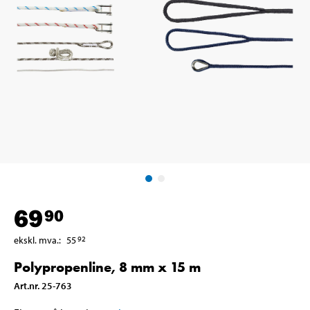
69
90
ekskl. mva.
:
55
92
Polypropenline, 8 mm x 15 m
Art.nr
.
25-763