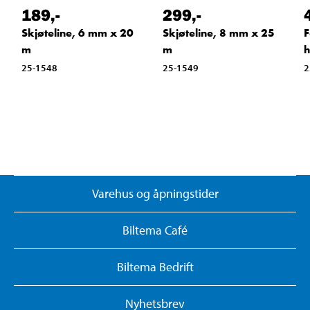
189
,-
299
,-
Skjøteline, 6 mm x 20
Skjøteline, 8 mm x 25
F
m
m
h
25-1548
25-1549
2
Varehus og åpningstider
Biltema Café
Biltema Bedrift
Nyhetsbrev