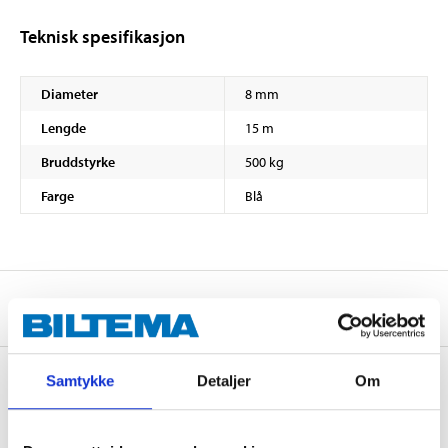
Teknisk spesifikasjon
Diameter
8 mm
Lengde
15 m
Bruddstyrke
500 kg
Farge
Blå
Om produsenten
Samtykke
Detaljer
Om
Kjøp & Hent