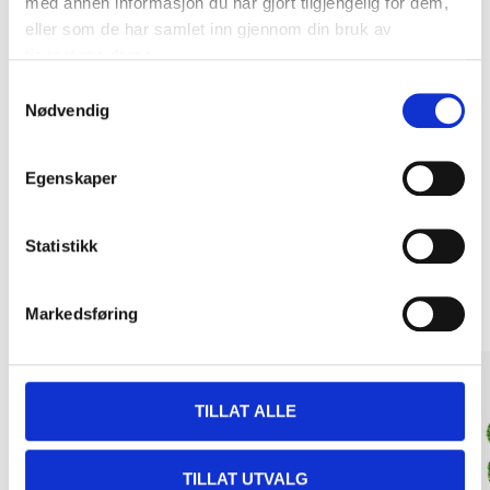
med annen informasjon du har gjort tilgjengelig for dem,
eller som de har samlet inn gjennom din bruk av
tjenestene deres.
Samtykkevalg
Kjøp & Hent
Nødvendig
Kjøp & Hent i ditt varehus.
LES MER
Egenskaper
Statistikk
Andre kunder har også kjøpt
Markedsføring
TILLAT ALLE
TILLAT UTVALG