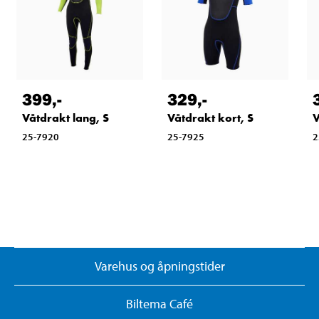
399
,-
329
,-
Våtdrakt lang, S
Våtdrakt kort, S
V
25-7920
25-7925
2
Varehus og åpningstider
Biltema Café