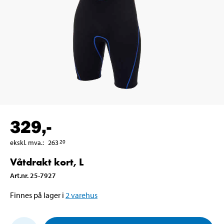
329
,-
ekskl. mva.
:
263
20
Våtdrakt kort, L
Art.nr
.
25-7927
Finnes på lager i
2
varehus