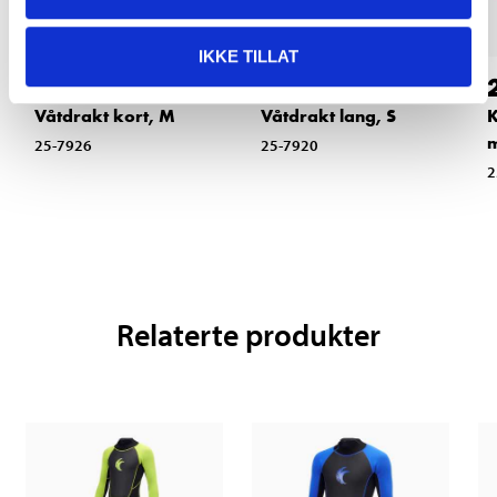
IKKE TILLAT
329
,-
399
,-
Våtdrakt kort, M
Våtdrakt lang, S
K
25-7926
25-7920
2
Relaterte produkter