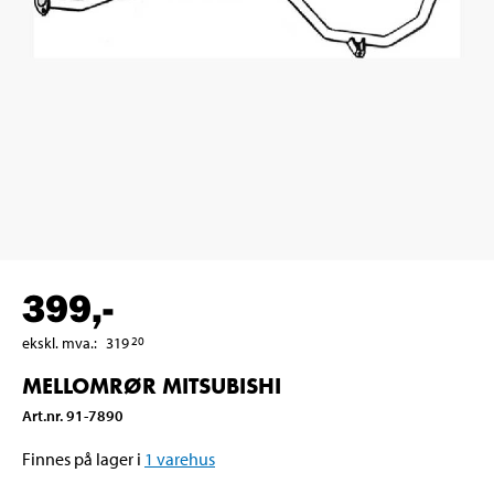
399
,-
ekskl. mva.
:
319
20
MELLOMRØR MITSUBISHI
Art.nr
.
91-7890
Finnes på lager i
1
varehus