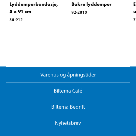
Lyddemperbandasje,
Bakre lyddemper
E
5 x 91 cm
u
92-2810
36-912
7
Varehus og åpningstider
Biltema Café
Biltema Bedrift
Nyhetsbrev