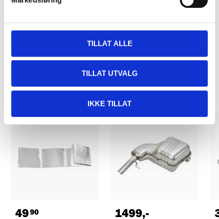
Kjøp & Hent
Kjøp & Hent i ditt varehus.
LES MER
TILLAT ALLE
Relaterte produkter
TILLAT UTVALG
IKKE TILLAT
49
1499
,-
90