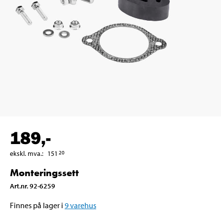
189
,-
ekskl. mva.
:
151
20
Monteringssett
Art.nr
.
92-6259
Finnes på lager i
9
varehus