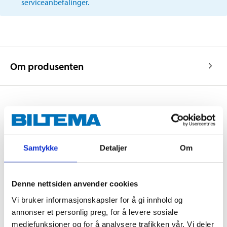
serviceanbefalinger.
Om produsenten
Kjøp & Hent
Kjøp & Hent i ditt varehus.
Samtykke
Detaljer
Om
LES MER
Denne nettsiden anvender cookies
Andre kunder har også kjøpt
Vi bruker informasjonskapsler for å gi innhold og
annonser et personlig preg, for å levere sosiale
mediefunksjoner og for å analysere trafikken vår. Vi deler