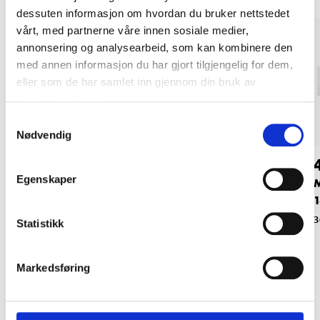
dessuten informasjon om hvordan du bruker nettstedet
vårt, med partnerne våre innen sosiale medier,
annonsering og analysearbeid, som kan kombinere den
med annen informasjon du har gjort tilgjengelig for dem,
eller som de har samlet inn gjennom din bruk av
tjenestene deres.
Samtykkevalg
Nødvendig
1499
,-
769
,-
Egenskaper
Bakre lyddemper
Mellomlyddemper
M
1
92-2810
92-2872
3
Statistikk
Markedsføring