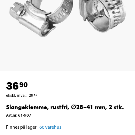
36
90
ekskl. mva.
:
29
52
Slangeklemme, rustfri, ∅28–41 mm, 2 stk.
Art.nr
.
61-907
Finnes på lager i
66
varehus