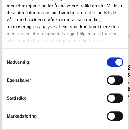
mediefunksjoner og for å analysere trafikken vår. Vi deler
dessuten informasjon om hvordan du bruker nettstedet
vårt, med partnerne våre innen sosiale medier,
annonsering og analysearbeid, som kan kombinere den
med annen informasjon du har gjort tilgjengelig for dem,
eller som de har samlet inn gjennom din bruk av
tjenestene deres.
Samtykkevalg
Nødvendig
36
36
90
90
Slangeklemme,
Slangeklemme,
S
Egenskaper
rustfri, ∅25–35 mm,
rustfri, ∅31–48 mm,
r
2 stk.
2 stk.
2
61-906
61-908
6
Statistikk
Markedsføring