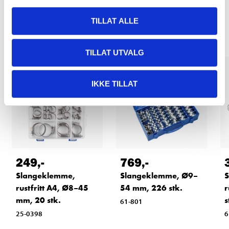
Relaterte produkter
TILLAT ALLE
TILLAT UTVALG
IKKE TILLAT
249
,-
769
,-
Slangeklemme,
Slangeklemme, Ø9–
S
rustfritt A4, Ø8–45
54 mm, 226 stk.
r
mm, 20 stk.
s
61-801
25-0398
6