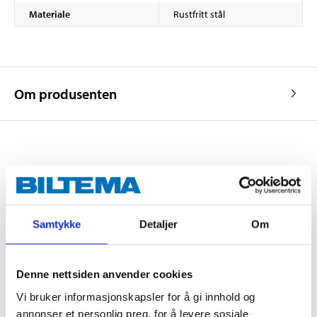
Materiale
Rustfritt stål
Om produsenten
Kjøp & Hent
Kjøp & Hent i ditt varehus.
LES MER
Samtykke
Detaljer
Om
Andre kunder har også kjøpt
Denne nettsiden anvender cookies
Vi bruker informasjonskapsler for å gi innhold og
annonser et personlig preg, for å levere sosiale