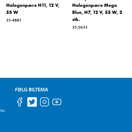
Halogenpære H11, 12 V,
Halogenpære Mega
55 W
Blue, H7, 12 V, 55 W, 2
stk.
35-4881
35-5633
FØLG BILTEMA
.no