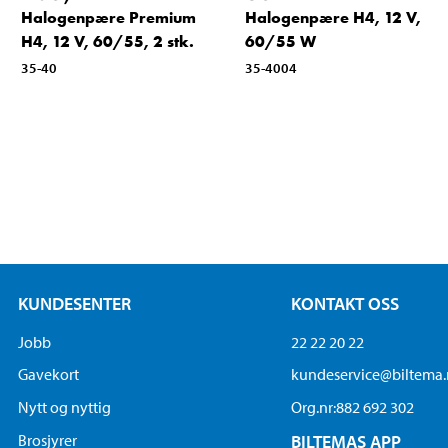
Halogenpære Premium
Halogenpære H4, 12 V,
H4, 12 V, 60/55, 2 stk.
60/55 W
35-40
35-4004
KUNDESENTER
KONTAKT OSS
Jobb
22 22 20 22
Gavekort
kundeservice@biltema
Nytt og nyttig
Org.nr:882 692 302
Brosjyrer
BILTEMAS APP