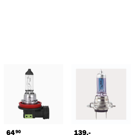
64
139
,-
90