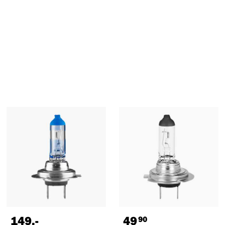
149
,-
49
90