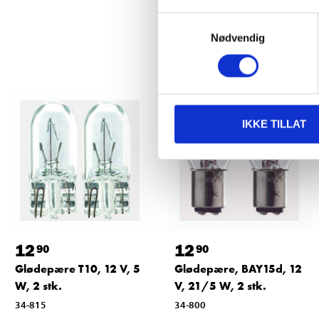
Samtykkevalg
Nødvendig
IKKE TILLAT
12
12
90
90
Glødepære T10, 12 V, 5
Glødepære, BAY15d, 12
W, 2 stk.
V, 21/5 W, 2 stk.
34-815
34-800