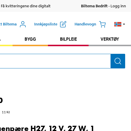
 Få kvitteringene dine digitalt
Biltema Bedrift
- Logg inn
tt Biltema
Innkjøpsliste
Handlevogn
A
BYGG
BILPLEIE
VERKTØY
0
11
92
enpære H27, 12 V, 27 W, 1