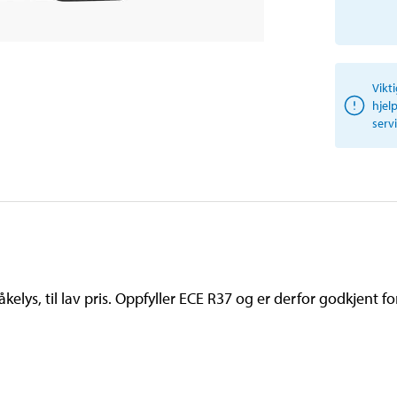
Vikt
hjel
serv
åkelys, til lav pris. Oppfyller ECE R37 og er derfor godkjent for