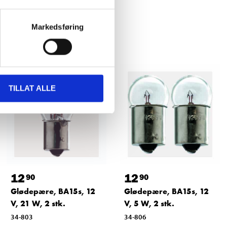
Markedsføring
TILLAT ALLE
12
12
90
90
Glødepære, BA15s, 12
Glødepære, BA15s, 12
V, 21 W, 2 stk.
V, 5 W, 2 stk.
34-803
34-806