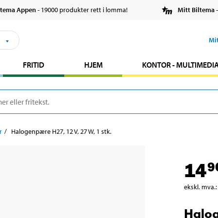
ltema Appen
- 19000 produkter rett i lomma!
Mitt Biltema
-
s
Mi
FRITID
HJEM
KONTOR - MULTIMEDI
r
Halogenpære H27, 12 V, 27 W, 1 stk.
14
9
ekskl. mva.
:
Halog