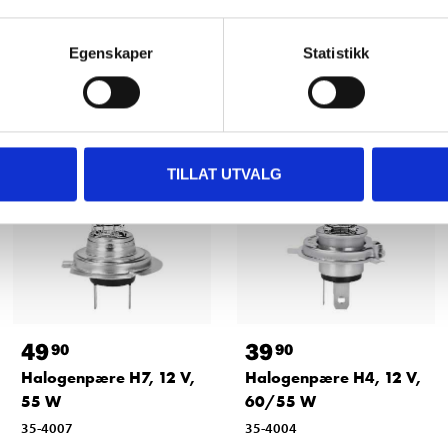
Andre kunder har også kjøpt
Egenskaper
Statistikk
TILLAT UTVALG
49
39
90
90
Halogenpære H7, 12 V,
Halogenpære H4, 12 V,
55 W
60/55 W
35-4007
35-4004