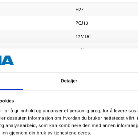
H27
PGJ13
12 V DC
27 W
540 lm
3000 K
Detaljer
1 stk.
ookies
 for å gi innhold og annonser et personlig preg, for å levere sos
deler dessuten informasjon om hvordan du bruker nettstedet vårt,
og analysearbeid, som kan kombinere den med annen informasjon d
 inn gjennom din bruk av tjenestene deres.