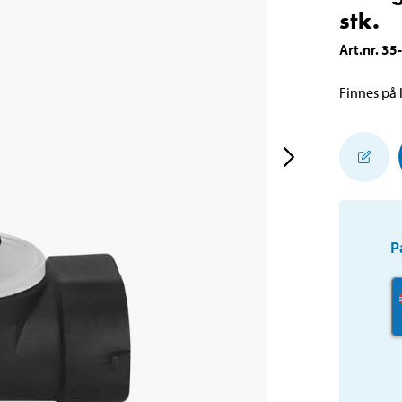
stk.
Art.nr
.
35
Finnes på l
P