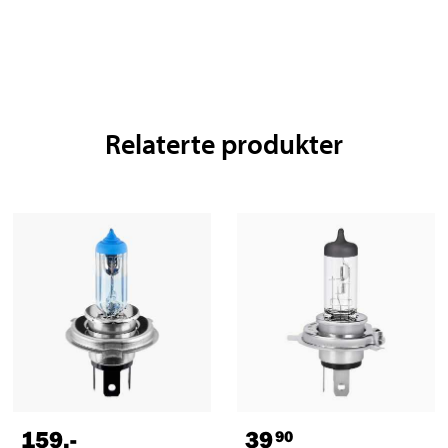
Relaterte produkter
159
,-
39
90