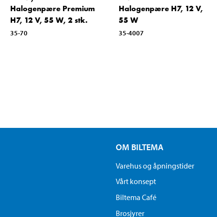
Halogenpære Premium
Halogenpære H7, 12 V,
H7, 12 V, 55 W, 2 stk.
55 W
35-70
35-4007
OM BILTEMA
Varehus og åpningstider
Vårt konsept
Biltema Café
Brosjyrer