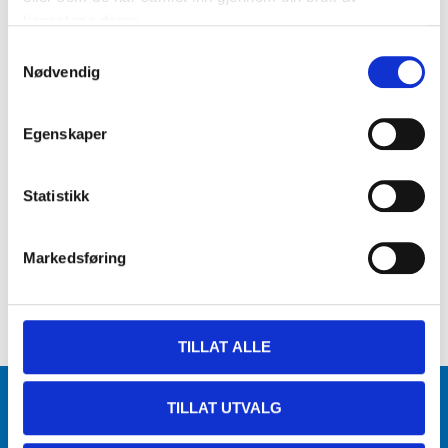
tjenestene deres.
Samtykkevalg
Nødvendig
Egenskaper
Statistikk
Markedsføring
TILLAT ALLE
Varehus og åpningstider
TILLAT UTVALG
Biltema Café