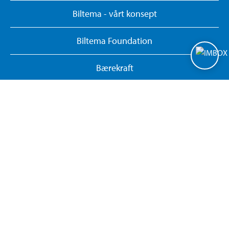
Biltema - vårt konsept
Biltema Foundation
Bærekraft
Personvernerklæring
Administrer informasjonskapsler
Whistleblowing System
Gi tilbakemelding om hjemmesiden
Returner eller avbryt nettkjøp