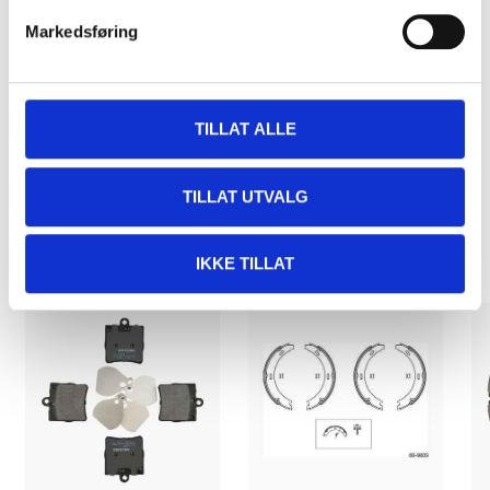
Markedsføring
Kjøp & Hent
Kjøp & Hent i ditt varehus.
LES MER
TILLAT ALLE
TILLAT UTVALG
Andre kunder har også kjøpt
IKKE TILLAT