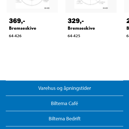
369
,-
329
,-
Bremseskive
Bremseskive
B
64-426
64-425
6
Varehus og åpningstider
Biltema Café
Biltema Bedrift