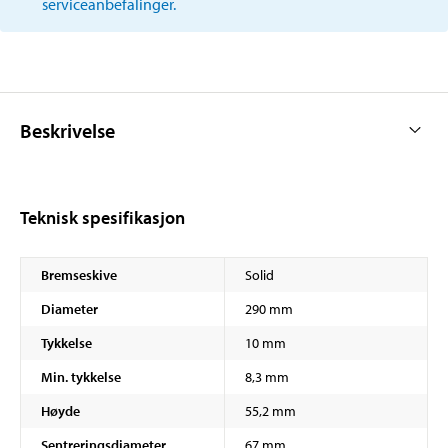
serviceanbefalinger.
Beskrivelse
Teknisk spesifikasjon
Bremseskive
Solid
Diameter
290 mm
Tykkelse
10 mm
Min. tykkelse
8,3 mm
Høyde
55,2 mm
Sentreringsdiameter
67 mm