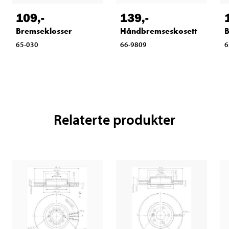
109
,-
139
,-
Bremseklosser
Håndbremseskosett
B
65-030
66-9809
6
Relaterte produkter