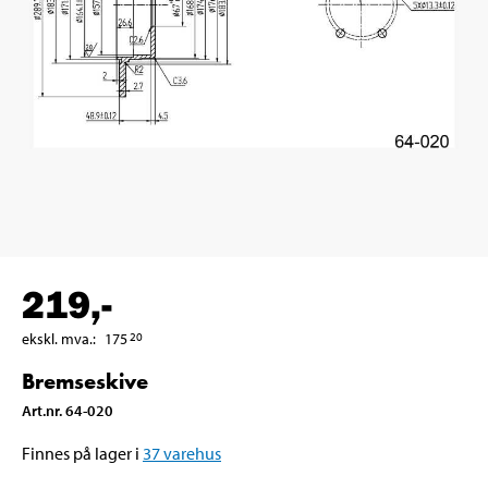
219
,-
ekskl. mva.
:
175
20
Bremseskive
Art.nr
.
64-020
Finnes på lager i
37
varehus