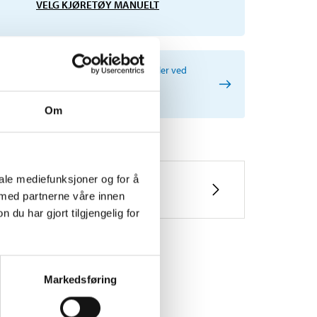
VELG KJØRETØY MANUELT
ig informasjon ved søk etter reservedeler ved
p av registreringsnummer, og
iceanbefalinger.
Om
iale mediefunksjoner og for å
 med partnerne våre innen
u har gjort tilgjengelig for
Markedsføring