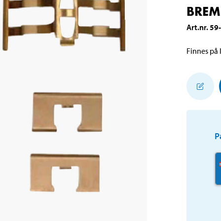
BREM
Art.nr
.
59
Finnes på l
P