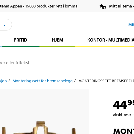
ltema Appen
- 19000 produkter rett i lomma!
Mitt Biltema
-
s
Mi
FRITID
HJEM
KONTOR - MULTIMEDI
sjon
Monteringssett for bremsebelegg
MONTERINGSSETT BREMSEBEL
44
9
ekskl. mva.
:
MONT