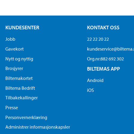
KUNDESENTER
KONTAKT OSS
Jobb
22 22 20 22
Gavekort
kundeservice@biltema
Nytt og nyttig
Org.nr:882 692 302
Brosjyrer
BILTEMAS APP
Biltemakortet
Android
Biltema Bedrift
iOS
Tilbakekallinger
Presse
Personvernerklæring
Administrer informasjonskapsler