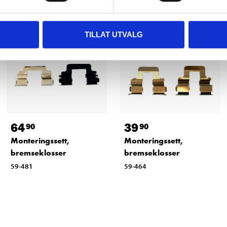
TILLAT UTVALG
64
39
90
90
Monteringssett,
Monteringssett,
bremseklosser
bremseklosser
59-481
59-464