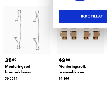
IKKE TILLAT
39
49
90
90
Monteringssett,
Monteringssett,
bremseklosser
bremseklosser
59-2219
59-466