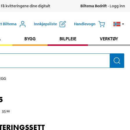
 Få kvitteringene dine digitalt
Biltema Bedrift
- Logg inn
tt Biltema
Innkjøpsliste
Handlevogn
A
BYGG
BILPLEIE
VERKTØY
EGG
5
35
96
ERINGSSETT