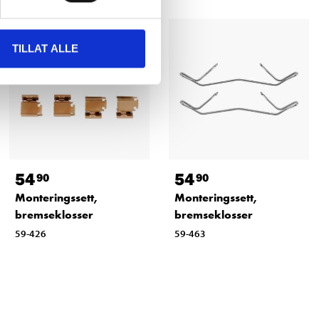
TILLAT ALLE
54
54
90
90
Monteringssett,
Monteringssett,
bremseklosser
bremseklosser
59-426
59-463