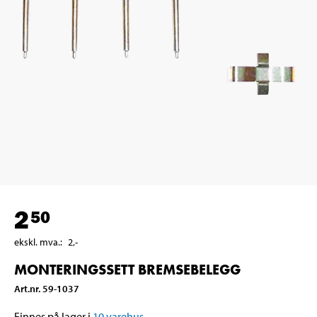
2
50
ekskl. mva.
:
2
,-
MONTERINGSSETT BREMSEBELEGG
Art.nr
.
59-1037
Finnes på lager i
10
varehus