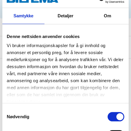
hjelp av registreringsnummer, og
serviceanbefalinger.
Samtykke
Detaljer
Om
Denne nettsiden anvender cookies
Vi bruker informasjonskapsler for å gi innhold og
Om produsenten
annonser et personlig preg, for å levere sosiale
mediefunksjoner og for å analysere trafikken vår. Vi deler
dessuten informasjon om hvordan du bruker nettstedet
vårt, med partnerne våre innen sosiale medier,
annonsering og analysearbeid, som kan kombinere den
Kjøp & Hent
med annen informasjon du har gjort tilgjengelig for dem,
Kjøp & Hent i ditt varehus.
eller som de har samlet inn gjennom din bruk av
LES MER
tjenestene deres.
Samtykkevalg
Nødvendig
Relaterte produkter