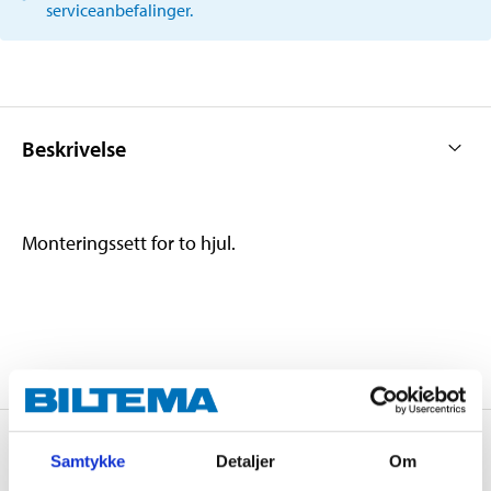
serviceanbefalinger.
Beskrivelse
Monteringssett for to hjul.
Om produsenten
Samtykke
Detaljer
Om