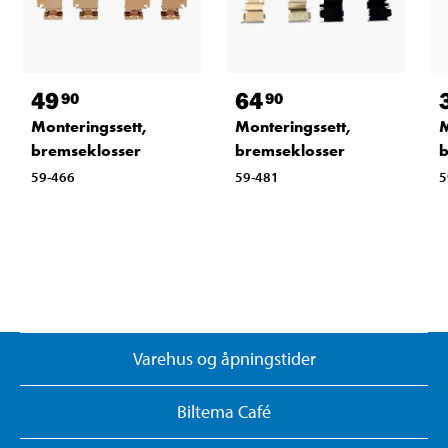
49
64
90
90
Monteringssett,
Monteringssett,
M
bremseklosser
bremseklosser
b
59-466
59-481
5
Varehus og åpningstider
Biltema Café