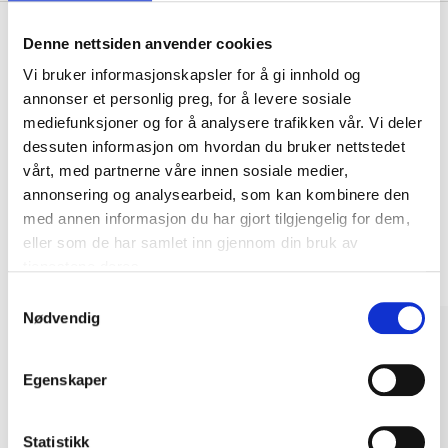
Denne nettsiden anvender cookies
Vi bruker informasjonskapsler for å gi innhold og
Kjøp & Hent
annonser et personlig preg, for å levere sosiale
Kjøp & Hent i ditt varehus.
mediefunksjoner og for å analysere trafikken vår. Vi deler
LES MER
dessuten informasjon om hvordan du bruker nettstedet
vårt, med partnerne våre innen sosiale medier,
annonsering og analysearbeid, som kan kombinere den
Andre kunder har også kjøpt
med annen informasjon du har gjort tilgjengelig for dem,
eller som de har samlet inn gjennom din bruk av
tjenestene deres.
Samtykkevalg
Nødvendig
Egenskaper
Statistikk