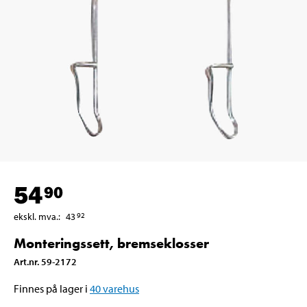
54
90
ekskl. mva.
:
43
92
Monteringssett, bremseklosser
Art.nr
.
59-2172
Finnes på lager i
40
varehus