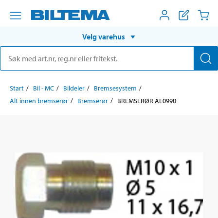
Velg varehus
Start
Bil - MC
Bildeler
Bremsesystem
Alt innen bremserør
Bremserør
BREMSERØR AE0990