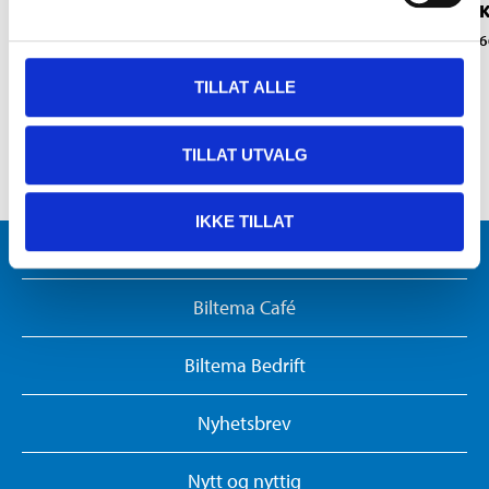
K
66-403
66-416
6
TILLAT ALLE
TILLAT UTVALG
IKKE TILLAT
Varehus og åpningstider
Biltema Café
Biltema Bedrift
Nyhetsbrev
Nytt og nyttig