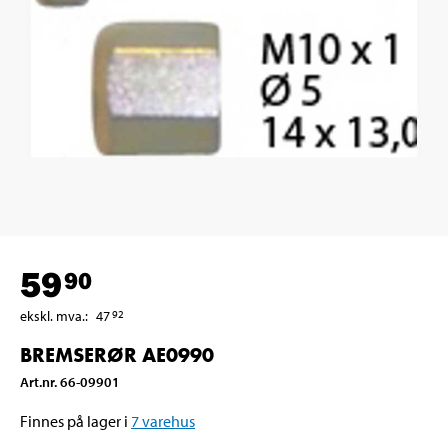
59
90
ekskl. mva.
:
47
92
BREMSERØR AE0990
Art.nr
.
66-09901
Finnes på lager i
7
varehus