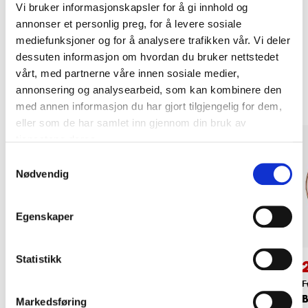
Vi bruker informasjonskapsler for å gi innhold og
LES MER
annonser et personlig preg, for å levere sosiale
mediefunksjoner og for å analysere trafikken vår. Vi deler
dessuten informasjon om hvordan du bruker nettstedet
Relaterte produkter
vårt, med partnerne våre innen sosiale medier,
annonsering og analysearbeid, som kan kombinere den
med annen informasjon du har gjort tilgjengelig for dem,
eller som de har samlet inn gjennom din bruk av
tjenestene deres.
Samtykkevalg
Nødvendig
Egenskaper
Statistikk
349
,-
449
,-
Bremserørnipler, 110
Bremserør 3/16",
F
B
stk.
kobber, 10 m
Markedsføring