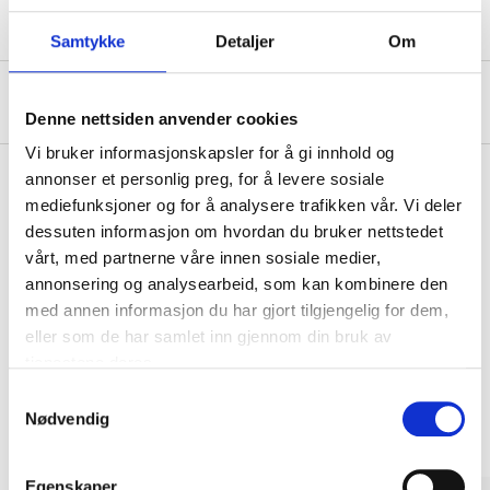
Samtykke
Detaljer
Om
Om produsenten
Denne nettsiden anvender cookies
Vi bruker informasjonskapsler for å gi innhold og
annonser et personlig preg, for å levere sosiale
mediefunksjoner og for å analysere trafikken vår. Vi deler
Kjøp & Hent
dessuten informasjon om hvordan du bruker nettstedet
vårt, med partnerne våre innen sosiale medier,
Kjøp & Hent i ditt varehus.
annonsering og analysearbeid, som kan kombinere den
LES MER
med annen informasjon du har gjort tilgjengelig for dem,
eller som de har samlet inn gjennom din bruk av
tjenestene deres.
Andre kunder har også kjøpt
Samtykkevalg
Nødvendig
Egenskaper