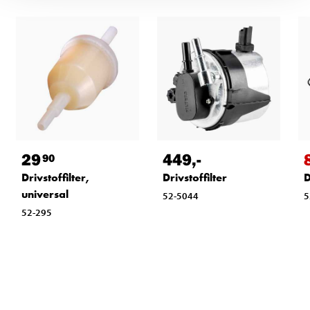
29
449
,-
90
Drivstoffilter,
Drivstoffilter
D
universal
52-5044
5
52-295