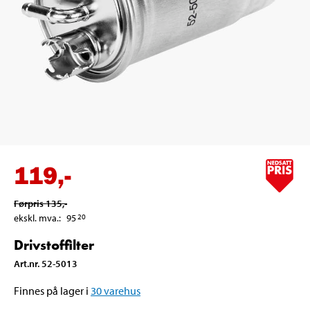
119
,-
Førpris
135
,-
ekskl. mva.
:
95
20
Drivstoffilter
Art.nr
.
52-5013
Finnes på lager i
30
varehus