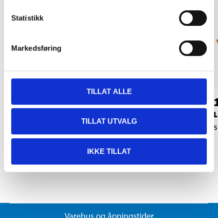
Statistikk
Markedsføring
TILLAT ALLE
149
,-
135
,-
Luftfilter
Luftfilter
L
TILLAT UTVALG
51-157
51-149
5
IKKE TILLAT
Varehus og åpningstider