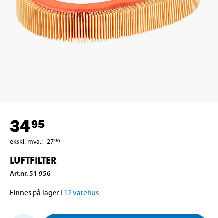
34
95
ekskl. mva.
:
27
96
LUFTFILTER
Art.nr
.
51-956
Finnes på lager i
12
varehus