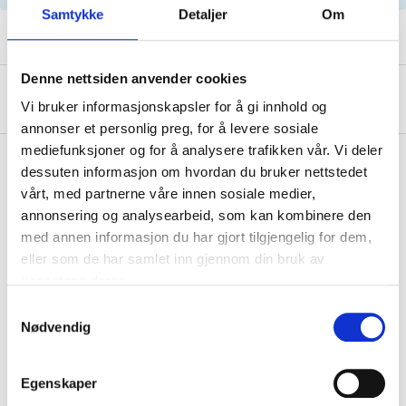
Samtykke
Detaljer
Om
Denne nettsiden anvender cookies
Om produsenten
Vi bruker informasjonskapsler for å gi innhold og
annonser et personlig preg, for å levere sosiale
mediefunksjoner og for å analysere trafikken vår. Vi deler
dessuten informasjon om hvordan du bruker nettstedet
vårt, med partnerne våre innen sosiale medier,
Kjøp & Hent
annonsering og analysearbeid, som kan kombinere den
Kjøp & Hent i ditt varehus.
med annen informasjon du har gjort tilgjengelig for dem,
LES MER
eller som de har samlet inn gjennom din bruk av
tjenestene deres.
Samtykkevalg
Nødvendig
Relaterte produkter
Egenskaper