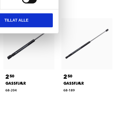
TILLAT ALLE
2
2
50
50
GASSFJÆR
GASSFJÆR
68-204
68-189