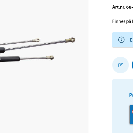
Art.nr
.
68
Finnes på l
E
P