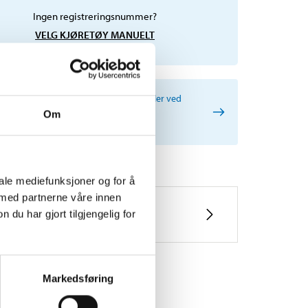
Ingen registreringsnummer?
VELG KJØRETØY MANUELT
ig informasjon ved søk etter reservedeler ved
p av registreringsnummer, og
Om
iceanbefalinger.
iale mediefunksjoner og for å
 med partnerne våre innen
u har gjort tilgjengelig for
Markedsføring