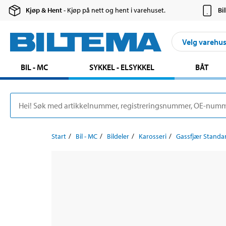
Kjøp & Hent
- Kjøp på nett og hent i varehuset.
Bi
Velg varehu
BIL - MC
SYKKEL - ELSYKKEL
BÅT
Start
Bil - MC
Bildeler
Karosseri
Gassfjær Standa