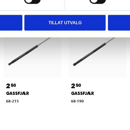
Relaterte produkter
TILLAT UTVALG
2
2
50
50
GASSFJÆR
GASSFJÆR
68-215
68-190