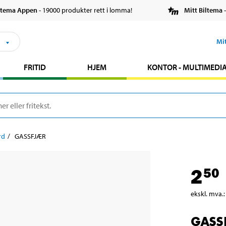
ltema Appen
- 19000 produkter rett i lomma!
Mitt Biltema
-
s
Mi
FRITID
HJEM
KONTOR - MULTIMEDI
rd
GASSFJÆR
2
50
ekskl. mva.
:
GASS