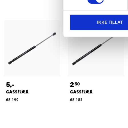
IKKE TILLAT
5
,-
2
50
GASSFJÆR
GASSFJÆR
68-199
68-185