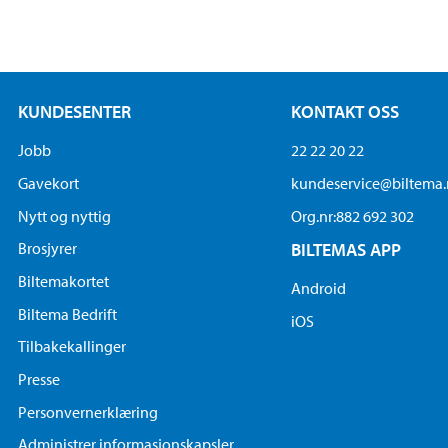
KUNDESENTER
KONTAKT OSS
Jobb
22 22 20 22
Gavekort
kundeservice@biltema
Nytt og nyttig
Org.nr:882 692 302
Brosjyrer
BILTEMAS APP
Biltemakortet
Android
Biltema Bedrift
iOS
Tilbakekallinger
Presse
Personvernerklæring
Administrer informasjonskapsler