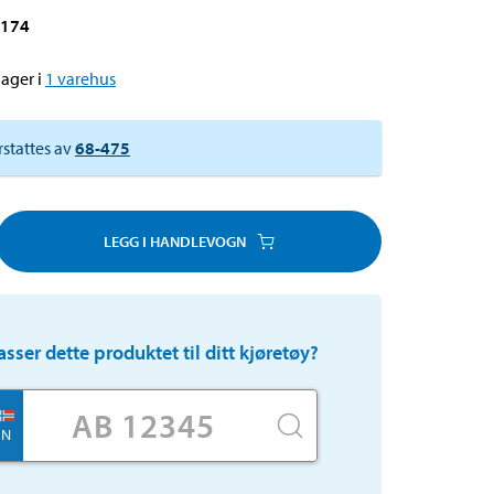
-174
ager i
1
varehus
rstattes av
68-475
LEGG I HANDLEVOGN
asser dette produktet til ditt kjøretøy?
N