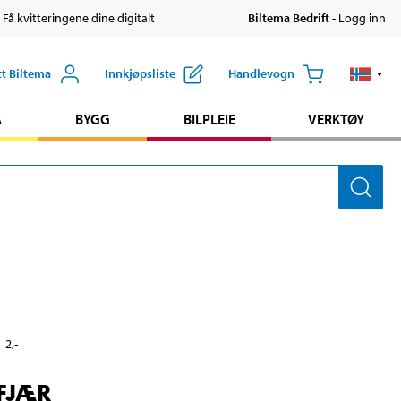
 Få kvitteringene dine digitalt
Biltema Bedrift
- Logg inn
tt Biltema
Innkjøpsliste
Handlevogn
A
BYGG
BILPLEIE
VERKTØY
2
,-
FJÆR