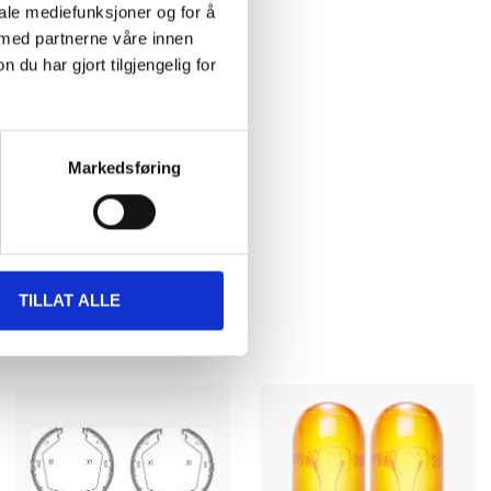
iale mediefunksjoner og for å
 med partnerne våre innen
u har gjort tilgjengelig for
NG
Markedsføring
TILLAT ALLE