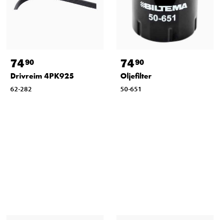
74
74
90
90
Drivreim 4PK925
Oljefilter
62-282
50-651