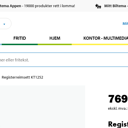
ltema Appen
- 19000 produkter rett i lomma!
Mitt Biltema
-
s
Mi
FRITID
HJEM
KONTOR - MULTIMEDI
Registerreimsett KT1252
769
ekskl. mva.
:
Regis