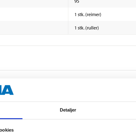
95
1 stk. (reimer)
1 stk. (ruller)
Detaljer
ookies
Biltemakort