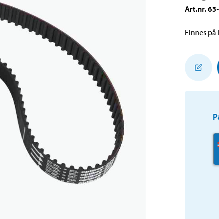
Art.nr
.
63
Finnes på l
P