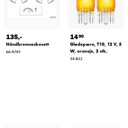
135
,-
14
90
Håndbremseskosett
Glødepære, T10, 12 V, 5
W, oransje, 2 stk.
66-9701
34-822