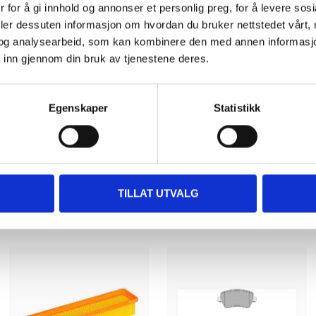
 for å gi innhold og annonser et personlig preg, for å levere sos
deler dessuten informasjon om hvordan du bruker nettstedet vårt,
og analysearbeid, som kan kombinere den med annen informasjon d
DEL OPP DIN BETALI
 inn gjennom din bruk av tjenestene deres.
Egenskaper
Statistikk
Andre kunder har også kjøpt
TILLAT UTVALG