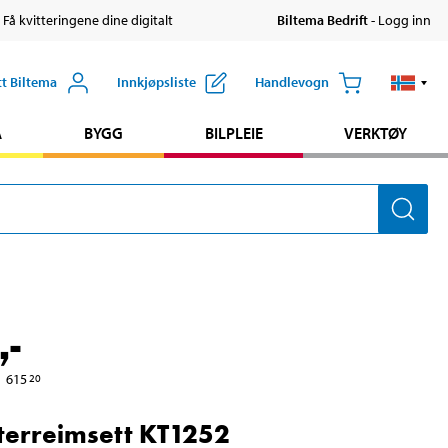
 Få kvitteringene dine digitalt
Biltema Bedrift
- Logg inn
tt Biltema
Innkjøpsliste
Handlevogn
A
BYGG
BILPLEIE
VERKTØY
,-
615
20
terreimsett KT1252