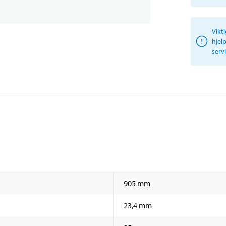
Vikt
hjel
serv
905 mm
23,4 mm