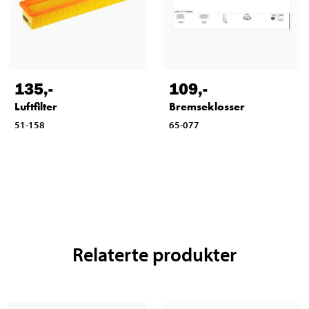
135
,-
109
,-
Luftfilter
Bremseklosser
51-158
65-077
Relaterte produkter