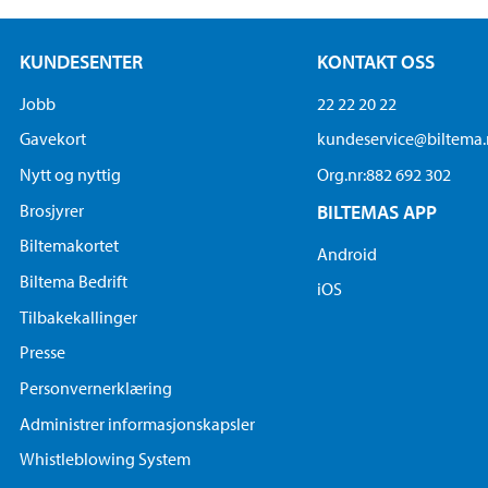
KUNDESENTER
KONTAKT OSS
Jobb
22 22 20 22
Gavekort
kundeservice@biltema
Nytt og nyttig
Org.nr:882 692 302
Brosjyrer
BILTEMAS APP
Biltemakortet
Android
Biltema Bedrift
iOS
Tilbakekallinger
Presse
Personvernerklæring
Administrer informasjonskapsler
Whistleblowing System