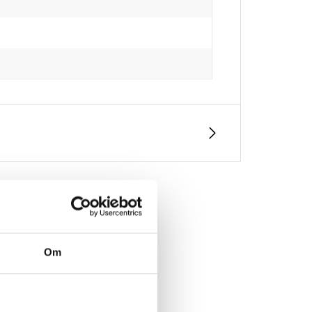
Om
et