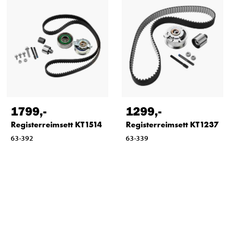
1799
,-
1299
,-
Registerreimsett KT1514
Registerreimsett KT1237
63-392
63-339