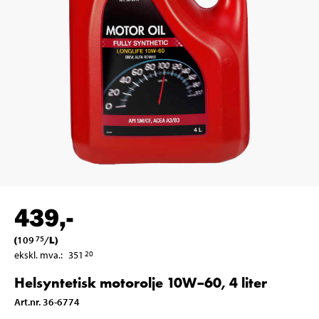
439
,-
(
109
/
L
)
75
ekskl. mva.
:
351
20
Helsyntetisk motorolje 10W–60, 4 liter
Art.nr
.
36-6774