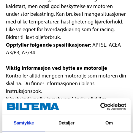
kaldstart, men også god beskyttelse av motoren
under stor belastning. Kan brukes i mange situasjoner
med ulike temperaturer, hastigheter og kjøreforhold.
Like velegnet for hverdagskjøring som for racing.
Bidrar til lavt oljeforbruk.
Oppfyller følgende spesifikasjoner
: API SL, ACEA
A3/B3, A3/B4.
Viktig informasjon ved bytte av motorolje
Kontroller alltid mengden motorolje som motoren din
skal ha. Du finner informasjonen i bilens
instruksjonsbok.
Når du bytter olje, bør du også bytte oljefilter.
Samtykke
Detaljer
Om
Skadelig, med langtidsvirkning, for liv i vann.
Vis faresymboler