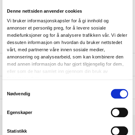
Denne nettsiden anvender cookies
Teknisk spesifikasjon
Vi bruker informasjonskapsler for å gi innhold og
annonser et personlig preg, for å levere sosiale
Volum
4 l
mediefunksjoner og for å analysere trafikken vår. Vi deler
dessuten informasjon om hvordan du bruker nettstedet
vårt, med partnerne våre innen sosiale medier,
annonsering og analysearbeid, som kan kombinere den
Sikkerhetsinformasjon og øvrige dokumenter
med annen informasjon du har gjort tilgjengelig for dem,
eller som de har samlet inn gjennom din bruk av
tjenestene deres.
Om produsenten
Samtykkevalg
Nødvendig
Egenskaper
Statistikk