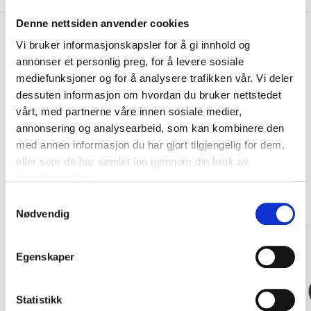
Denne nettsiden anvender cookies
Vi bruker informasjonskapsler for å gi innhold og
annonser et personlig preg, for å levere sosiale
Kjøp & Hent
mediefunksjoner og for å analysere trafikken vår. Vi deler
Kjøp & Hent i ditt varehus.
dessuten informasjon om hvordan du bruker nettstedet
LES MER
vårt, med partnerne våre innen sosiale medier,
annonsering og analysearbeid, som kan kombinere den
med annen informasjon du har gjort tilgjengelig for dem,
eller som de har samlet inn gjennom din bruk av
Andre kunder har også kjøpt
tjenestene deres.
Samtykkevalg
Nødvendig
Egenskaper
Statistikk