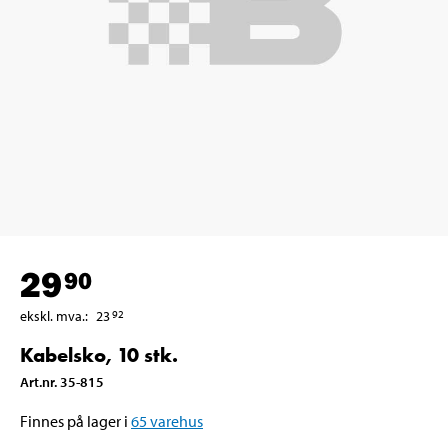
29
90
ekskl. mva.
:
23
92
Kabelsko, 10 stk.
Art.nr
.
35-815
Finnes på lager i
65
varehus