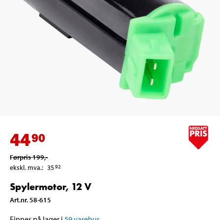
44
90
Førpris
199
,-
ekskl. mva.
:
35
92
Spylermotor, 12 V
Art.nr
.
58-615
Finnes på lager i
59
varehus