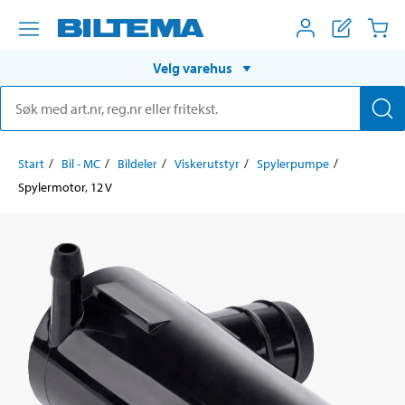
Velg varehus
Start
Bil - MC
Bildeler
Viskerutstyr
Spylerpumpe
Spylermotor, 12 V