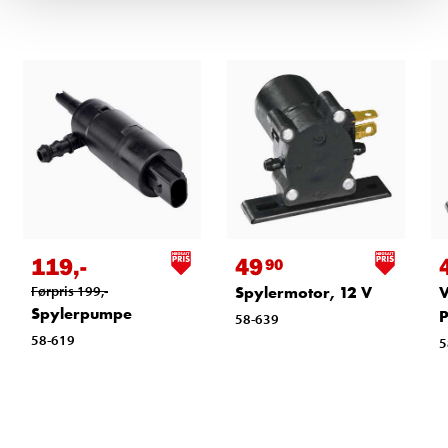
119
,-
49
90
Førpris
199
,-
Spylermotor, 12 V
Spylerpumpe
P
58-639
58-619
5