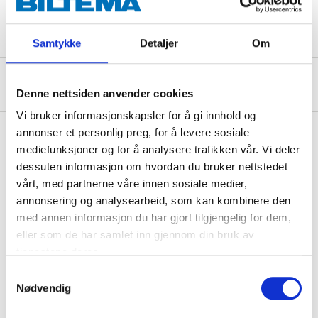
Spenning
12 V DC
Samtykke
Detaljer
Om
Om produsenten
Denne nettsiden anvender cookies
Vi bruker informasjonskapsler for å gi innhold og
annonser et personlig preg, for å levere sosiale
mediefunksjoner og for å analysere trafikken vår. Vi deler
Kjøp & Hent
dessuten informasjon om hvordan du bruker nettstedet
vårt, med partnerne våre innen sosiale medier,
Kjøp & Hent i ditt varehus.
annonsering og analysearbeid, som kan kombinere den
LES MER
med annen informasjon du har gjort tilgjengelig for dem,
eller som de har samlet inn gjennom din bruk av
tjenestene deres.
Andre kunder har også kjøpt
Samtykkevalg
Nødvendig