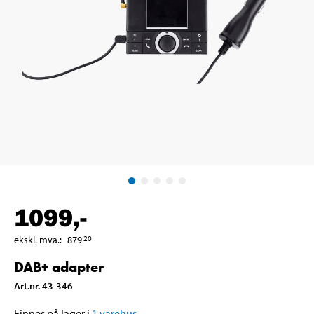
1099
,-
ekskl. mva.
:
879
20
DAB+ adapter
Art.nr
.
43-346
Finnes på lager i
1
varehus