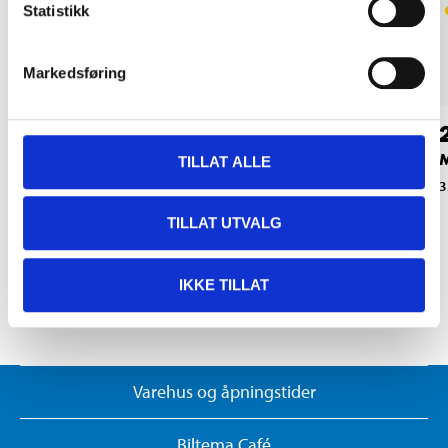
Statistikk
Markedsføring
89
29
90
90
Beskyttelsesfilm, 8 x
Dørbeskyttere, 4 stk.
M
TILLAT ALLE
500 cm
33-312
3
33-309
TILLAT UTVALG
IKKE TILLAT
Varehus og åpningstider
Biltema Café