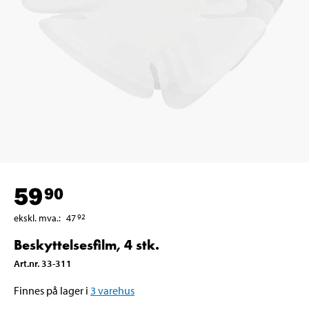
59
90
ekskl. mva.
:
47
92
Beskyttelsesfilm, 4 stk.
Art.nr
.
33-311
Finnes på lager i
3
varehus