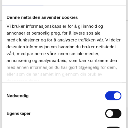
Om produsenten
Denne nettsiden anvender cookies
Vi bruker informasjonskapsler for å gi innhold og
annonser et personlig preg, for å levere sosiale
mediefunksjoner og for å analysere trafikken vår. Vi deler
Kjøp & Hent
dessuten informasjon om hvordan du bruker nettstedet
Kjøp & Hent i ditt varehus.
vårt, med partnerne våre innen sosiale medier,
LES MER
annonsering og analysearbeid, som kan kombinere den
med annen informasjon du har gjort tilgjengelig for dem,
eller som de har samlet inn gjennom din bruk av
tjenestene deres.
Andre kunder har også kjøpt
Samtykkevalg
Nødvendig
Egenskaper