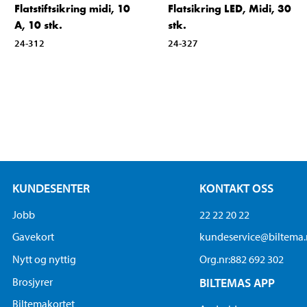
Flatstiftsikring midi, 10
Flatsikring LED, Midi, 30
A, 10 stk.
stk.
24-312
24-327
KUNDESENTER
KONTAKT OSS
Jobb
22 22 20 22
Gavekort
kundeservice@biltema
Nytt og nyttig
Org.nr:882 692 302
Brosjyrer
BILTEMAS APP
Biltemakortet