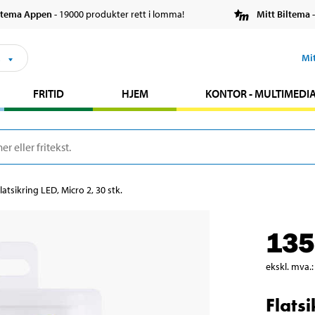
ltema Appen
- 19000 produkter rett i lomma!
Mitt Biltema
-
s
Mi
FRITID
HJEM
KONTOR - MULTIMEDI
latsikring LED, Micro 2, 30 stk.
135
ekskl. mva.
:
Flatsi