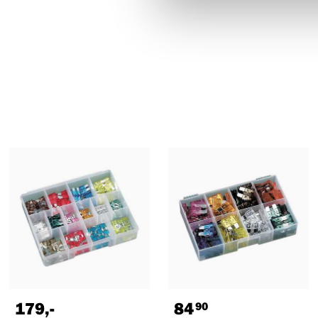
179
,-
84
90