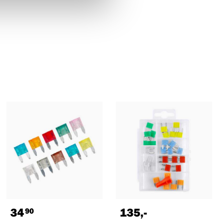
34
135
,-
90