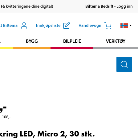
 Få kvitteringene dine digitalt
Biltema Bedrift
- Logg inn
tt Biltema
Innkjøpsliste
Handlevogn
A
BYGG
BILPLEIE
VERKTØY
,-
108
,-
kring LED, Micro 2, 30 stk.