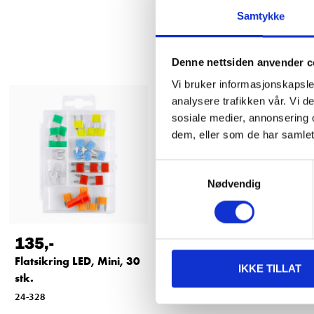
Samtykke
Denne nettsiden anvender c
Vi bruker informasjonskapsler
analysere trafikken vår. Vi 
sosiale medier, annonsering 
dem, eller som de har samlet
Samtykkevalg
Nødvendig
135
,-
135
,-
Flatsikring LED, Mini, 30
Flatsikring LED, Midi, 30
IKKE TILLAT
stk.
stk.
24-328
24-327