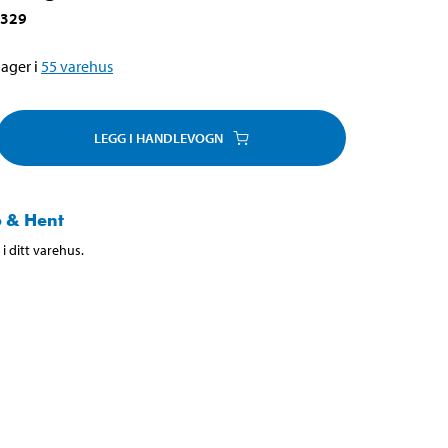
-329
ager i
55
varehus
LEGG I HANDLEVOGN
 & Hent
i ditt varehus.