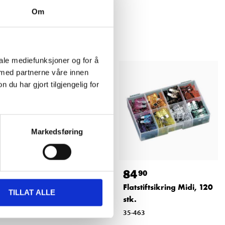
Om
iale mediefunksjoner og for å
 med partnerne våre innen
u har gjort tilgjengelig for
Markedsføring
89
84
90
90
Tester for flatstiftsikring
Flatstiftsikring Midi, 120
TILLAT ALLE
stk.
35-6011
35-463