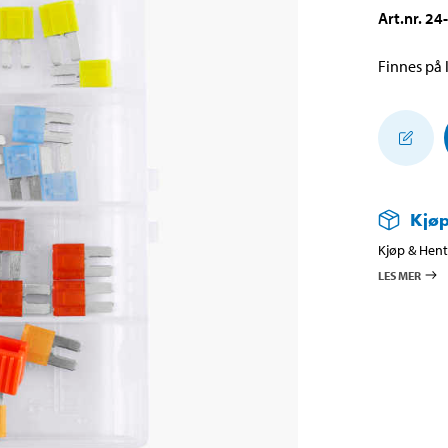
Art.nr
.
24
Finnes på l
Kjøp
Kjøp & Hent 
LES MER