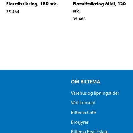
Flatstiftsikring, 180 stk.
Flatstiftsikring Midi, 120
stk.
35-464
35-463
OM BILTEMA
Varehus og åpningstider
Vårt konsept
Biltema Café
Brosjyrer
Biltema Real Estate