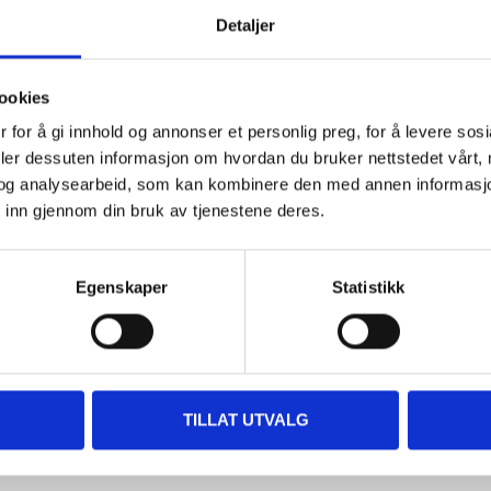
Detaljer
Andre kunder har også kjøpt
ookies
 for å gi innhold og annonser et personlig preg, for å levere sos
deler dessuten informasjon om hvordan du bruker nettstedet vårt,
og analysearbeid, som kan kombinere den med annen informasjon d
 inn gjennom din bruk av tjenestene deres.
Egenskaper
Statistikk
34
179
,-
90
Sikringsverktøy
Flatstiftsikring, 180 stk.
TILLAT UTVALG
35-1099
35-464