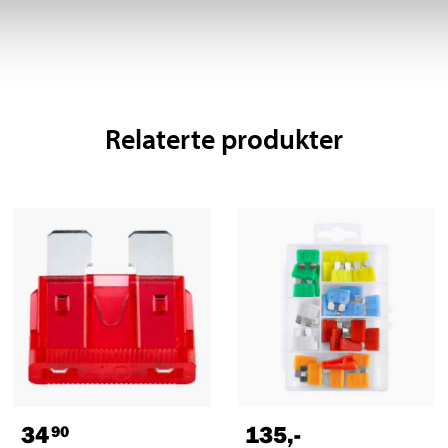
Relaterte produkter
34
135
,-
90