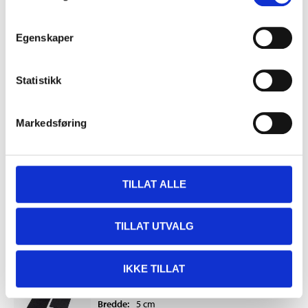
39
90
Egenskaper
Borrelåsbånd svart, 3 m x 2,5 cm
Statistikk
47-434
Lengde
:
3
m
Bredde
:
2,5
cm
Markedsføring
Finnes på lager i
2
varehus
TILLAT ALLE
69
90
TILLAT UTVALG
Borrelåsbånd svart, 3 m x 5 cm
47-436
IKKE TILLAT
Lengde
:
3
m
Bredde
:
5
cm