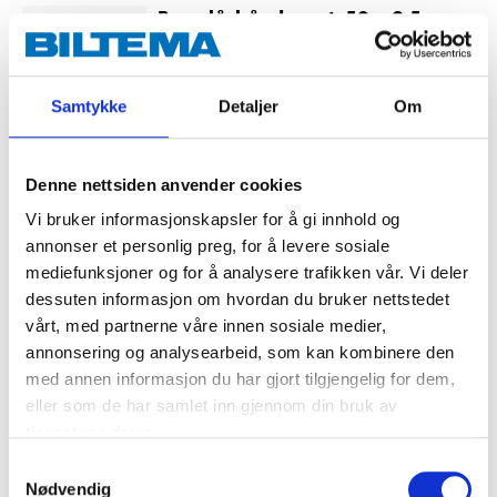
Borrelåsbånd svart, 50 x 2,5 cm
47-430
Lengde
:
50
cm
Bredde
:
2,5
cm
Samtykke
Detaljer
Om
Finnes på lager i
1
varehus
Denne nettsiden anvender cookies
29
90
Vi bruker informasjonskapsler for å gi innhold og
annonser et personlig preg, for å levere sosiale
mediefunksjoner og for å analysere trafikken vår. Vi deler
dessuten informasjon om hvordan du bruker nettstedet
Borrelåsbånd svart, 50 x 5 cm
vårt, med partnerne våre innen sosiale medier,
47-432
annonsering og analysearbeid, som kan kombinere den
Lengde
:
50
cm
med annen informasjon du har gjort tilgjengelig for dem,
Bredde
:
5
cm
eller som de har samlet inn gjennom din bruk av
tjenestene deres.
Finnes på lager i
1
varehus
Samtykkevalg
Nødvendig