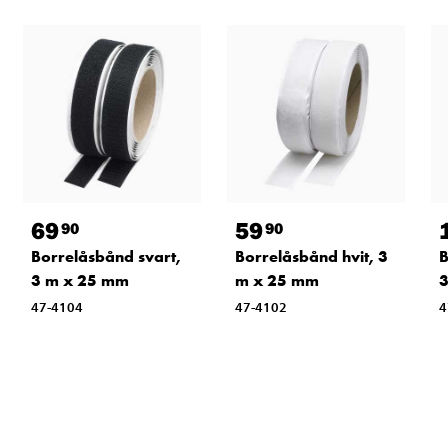
69
59
90
90
Borrelåsbånd svart,
Borrelåsbånd hvit, 3
B
3 m x 25 mm
m x 25 mm
3
47-4104
47-4102
4