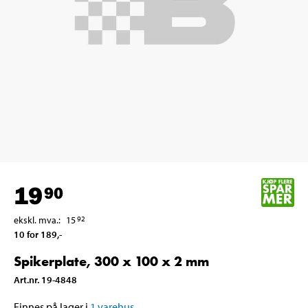
19
90
ekskl. mva.
:
15
92
10 for 189
,-
Spikerplate, 300 x 100 x 2 mm
Art.nr
.
19-4848
Finnes på lager i
1
varehus