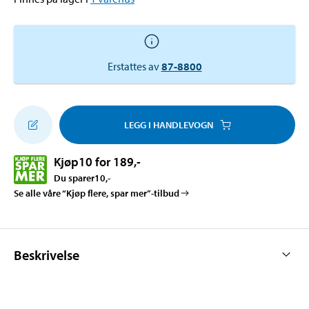
Erstattes av
87-8800
LEGG I HANDLEVOGN
Kjøp
10 for 189
,-
Du sparer
10
,-
Se alle våre “Kjøp flere, spar mer”-tilbud
Beskrivelse