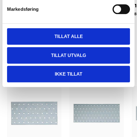
x 2 mm
2 mm
1
Markedsføring
19-6142
19-6132
8
TILLAT ALLE
TILLAT UTVALG
Relaterte produkter
IKKE TILLAT