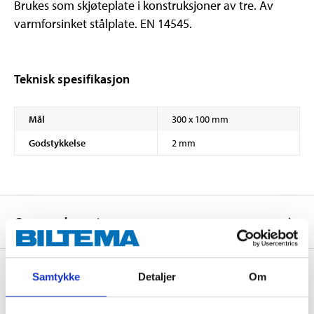
Brukes som skjøteplate i konstruksjoner av tre. Av
varmforsinket stålplate. EN 14545.
Teknisk spesifikasjon
Mål
300 x 100 mm
Godstykkelse
2 mm
Om produsenten
Samtykke
Detaljer
Om
Kjøp & Hent