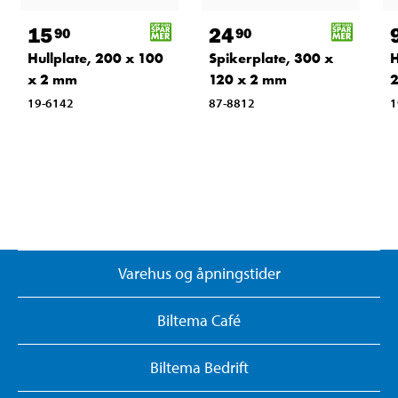
15
24
90
90
Hullplate, 200 x 100
Spikerplate, 300 x
H
x 2 mm
120 x 2 mm
19-6142
87-8812
1
Varehus og åpningstider
Biltema Café
Biltema Bedrift