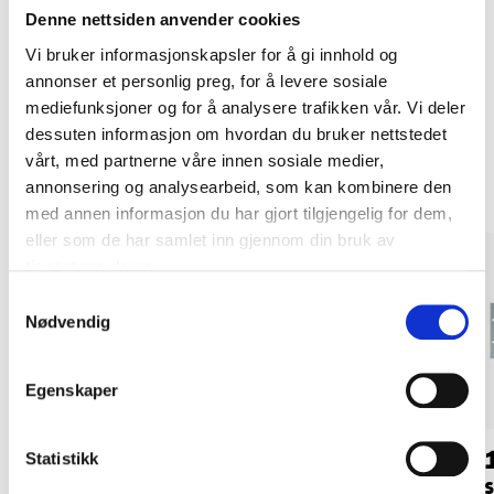
Kjøp & Hent i ditt varehus.
Denne nettsiden anvender cookies
LES MER
Vi bruker informasjonskapsler for å gi innhold og
annonser et personlig preg, for å levere sosiale
mediefunksjoner og for å analysere trafikken vår. Vi deler
dessuten informasjon om hvordan du bruker nettstedet
Andre kunder har også kjøpt
vårt, med partnerne våre innen sosiale medier,
annonsering og analysearbeid, som kan kombinere den
med annen informasjon du har gjort tilgjengelig for dem,
eller som de har samlet inn gjennom din bruk av
tjenestene deres.
Samtykkevalg
Nødvendig
Egenskaper
15
9
90
90
Statistikk
Hullplate, 200 x 100
Hullplate, 200 x 60 x
S