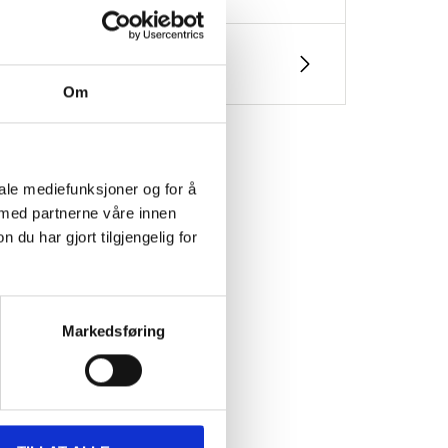
Om
iale mediefunksjoner og for å
 med partnerne våre innen
u har gjort tilgjengelig for
et
Markedsføring
NG