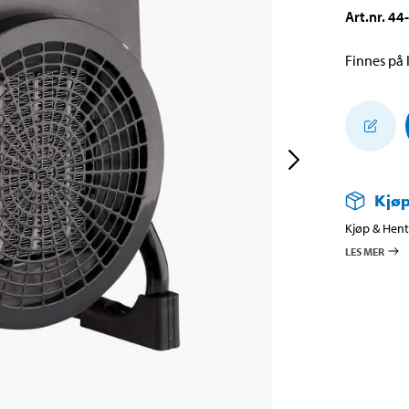
Art.nr
.
44
Finnes på l
Kjøp
Kjøp & Hent 
LES MER