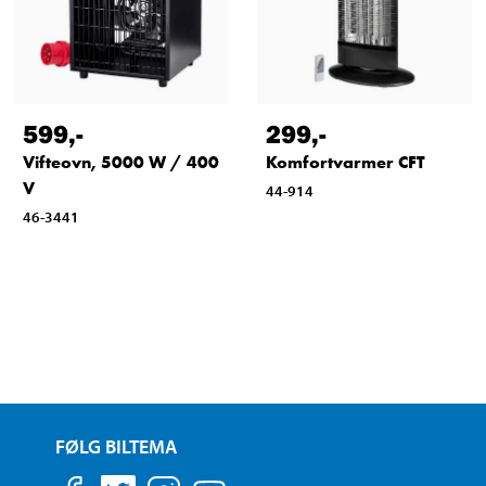
599
,-
299
,-
Vifteovn, 5000 W / 400
Komfortvarmer CFT
V
44-914
46-3441
FØLG BILTEMA