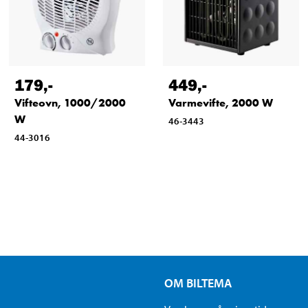
179
,-
449
,-
Vifteovn, 1000/2000
Varmevifte, 2000 W
W
46-3443
44-3016
OM BILTEMA