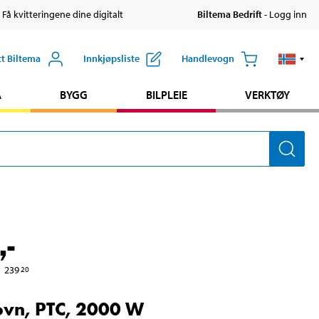
 Få kvitteringene dine digitalt
Biltema Bedrift
- Logg inn
tt Biltema
Innkjøpsliste
Handlevogn
A
BYGG
BILPLEIE
VERKTØY
,-
239
20
ovn, PTC, 2000 W