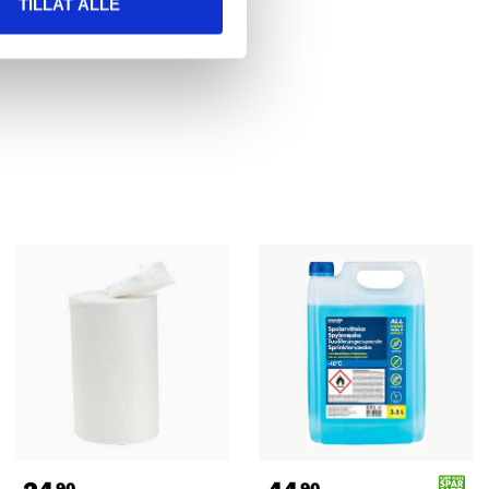
TILLAT ALLE
90
90