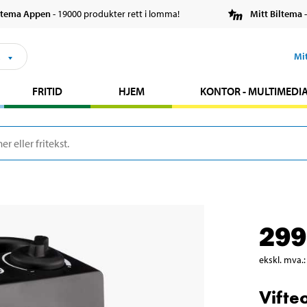
ltema Appen
- 19000 produkter rett i lomma!
Mitt Biltema
-
s
Mi
FRITID
HJEM
KONTOR - MULTIMEDI
299
ekskl. mva.
:
Vifte