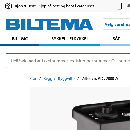
Kjøp & Hent
- Kjøp på nett og hent i varehuset.
Bi
Velg varehu
BIL - MC
SYKKEL - ELSYKKEL
BÅT
Start
Bygg
Byggvifter
Vifteovn, PTC, 2000 W