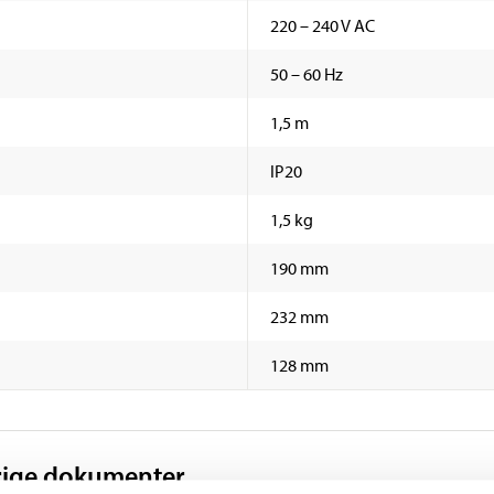
220 – 240 V AC
50 – 60 Hz
1,5 m
IP20
1,5 kg
190 mm
232 mm
128 mm
rige dokumenter