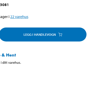
-3081
ager i
22
varehus
LEGG I HANDLEVOGN
 & Hent
i ditt varehus.