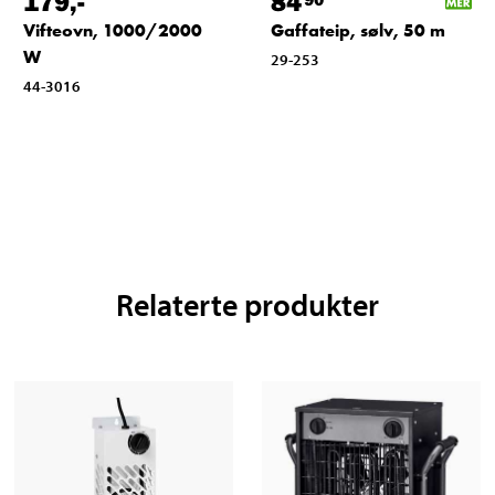
179
,-
84
Vifteovn, 1000/2000
Gaffateip, sølv, 50 m
W
29-253
44-3016
Relaterte produkter