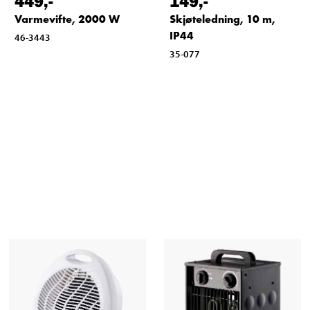
449
,-
149
,-
Varmevifte, 2000 W
Skjøteledning, 10 m,
IP44
46-3443
35-077