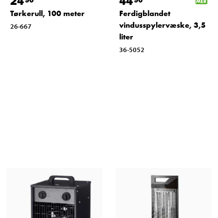
24
44
Tørkerull, 100 meter
Ferdigblandet
vindusspylervæske, 3,5
26-667
liter
36-5052