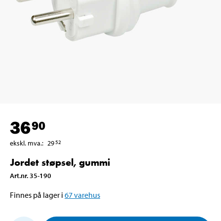
36
90
ekskl. mva.
:
29
52
Jordet støpsel, gummi
Art.nr
.
35-190
Finnes på lager i
67
varehus