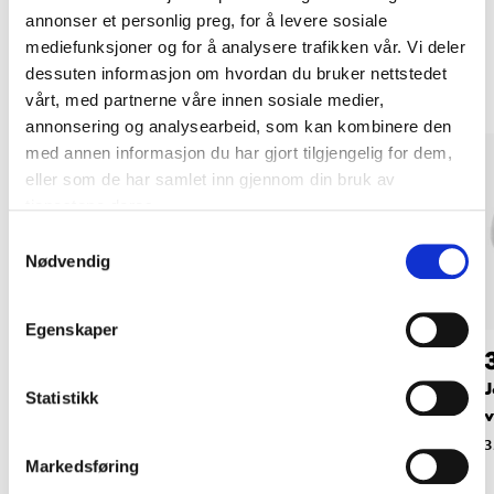
annonser et personlig preg, for å levere sosiale
Andre kunder har også kjøpt
mediefunksjoner og for å analysere trafikken vår. Vi deler
dessuten informasjon om hvordan du bruker nettstedet
vårt, med partnerne våre innen sosiale medier,
annonsering og analysearbeid, som kan kombinere den
med annen informasjon du har gjort tilgjengelig for dem,
eller som de har samlet inn gjennom din bruk av
tjenestene deres.
Samtykkevalg
Nødvendig
Egenskaper
36
36
90
90
Jordet skjøtekontakt,
Jordet støpsel,
J
Statistikk
gummi
gummi
v
35-191
35-192
3
Markedsføring