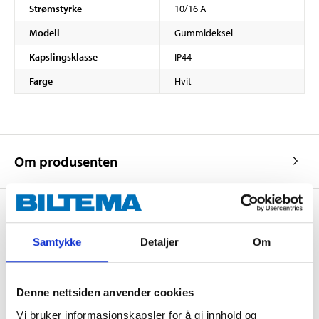
Strømstyrke
10/16 A
Modell
Gummideksel
Kapslingsklasse
IP44
Farge
Hvit
Om produsenten
Samtykke
Detaljer
Om
Kjøp & Hent
Kjøp & Hent i ditt varehus.
LES MER
Denne nettsiden anvender cookies
Vi bruker informasjonskapsler for å gi innhold og