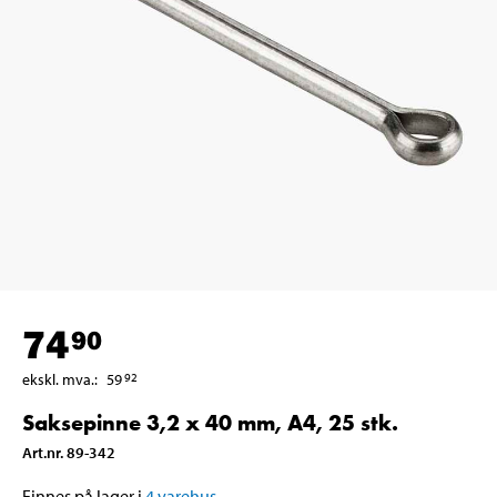
74
90
ekskl. mva.
:
59
92
Saksepinne 3,2 x 40 mm, A4, 25 stk.
Art.nr
.
89-342
Finnes på lager i
4
varehus