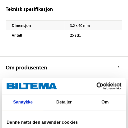
Teknisk spesifikasjon
Dimensjon
3,2 x 40 mm
Antall
25 stk.
Om produsenten
Kjøp & Hent
Samtykke
Detaljer
Om
Kjøp & Hent i ditt varehus.
LES MER
Denne nettsiden anvender cookies