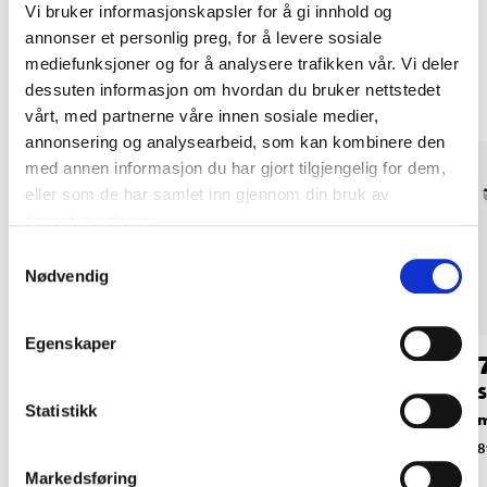
Vi bruker informasjonskapsler for å gi innhold og
annonser et personlig preg, for å levere sosiale
Andre kunder har også kjøpt
mediefunksjoner og for å analysere trafikken vår. Vi deler
dessuten informasjon om hvordan du bruker nettstedet
vårt, med partnerne våre innen sosiale medier,
annonsering og analysearbeid, som kan kombinere den
med annen informasjon du har gjort tilgjengelig for dem,
eller som de har samlet inn gjennom din bruk av
tjenestene deres.
Samtykkevalg
Nødvendig
Egenskaper
64
64
90
90
Saksepinne 2,5 x 32
Saksepinne 2,5 x 32
S
Statistikk
mm, rustfri A4, 25
mm, A4, 25 stk.
m
stk.
89-340
8
89-904
Markedsføring