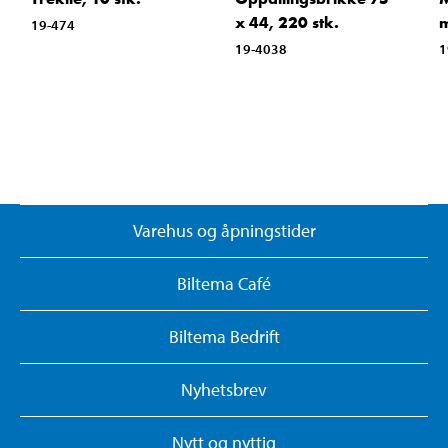
x 44, 220 stk.
m
19-474
19-4038
1
Varehus og åpningstider
Biltema Café
Biltema Bedrift
Nyhetsbrev
Nytt og nyttig