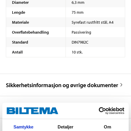
Diameter
6,3 mm
Lengde
75 mm
Materiale
Syrefast rustfritt stål, A4
Overflatebehandling
Passivering
Standard
DIN7982C
Antall
10 stk.
Sikkerhetsinformasjon og øvrige dokumenter
Om produsenten
Samtykke
Detaljer
Om