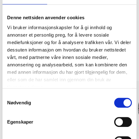
Kjøp & Hent
Denne nettsiden anvender cookies
Kjøp & Hent i ditt varehus.
Vi bruker informasjonskapsler for å gi innhold og
LES MER
annonser et personlig preg, for å levere sosiale
mediefunksjoner og for å analysere trafikken vår. Vi deler
dessuten informasjon om hvordan du bruker nettstedet
Andre kunder har også kjøpt
vårt, med partnerne våre innen sosiale medier,
annonsering og analysearbeid, som kan kombinere den
med annen informasjon du har gjort tilgjengelig for dem,
eller som de har samlet inn gjennom din bruk av
tjenestene deres.
Samtykkevalg
Nødvendig
Egenskaper