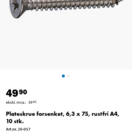
49
90
ekskl. mva.
:
39
92
Plateskrue forsenket, 6,3 x 75, rustfri A4,
10 stk.
Art.nr
.
20-057