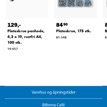
129
,-
84
90
Plateskrue panhode,
Plateskrue, 175 stk.
B
4,2 x 19, rustfri A4,
81-548
8
100 stk.
19-057
Varehus og åpningstider
Biltema Café