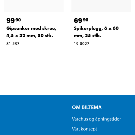
99
69
90
90
Gipsanker med skrue,
Spikerplugg, 6 x 60
4,5 x 32 mm, 50 stk.
mm, 35 stlk.
81-537
19-0027
OM BILTEMA
Varehus og åpningstider
Vårt konsept