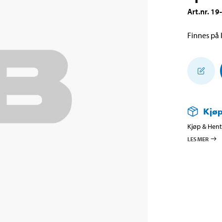
Art.nr
.
19
Finnes på l
Kjøp
Kjøp & Hent 
LES MER