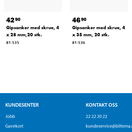
42
46
90
90
Gipsanker med skrue, 4
Gipsanker med skrue, 4
x 28 mm,20 stk.
x 35 mm, 20 stk.
81-535
81-536
KUNDESENTER
KONTAKT OSS
Jobb
22 22 20 22
Gavekort
kundeservice@biltema