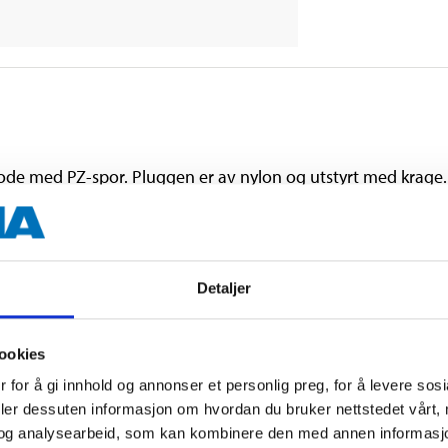
. Hode med PZ-spor. Pluggen er av nylon og utstyrt med krag
ler, lister, fôring, stendere m.m. i harde materialer, f.eks. 
Detaljer
8 mm
ookies
 for å gi innhold og annonser et personlig preg, for å levere sos
60 mm
deler dessuten informasjon om hvordan du bruker nettstedet vårt,
25 stk.
og analysearbeid, som kan kombinere den med annen informasjon d