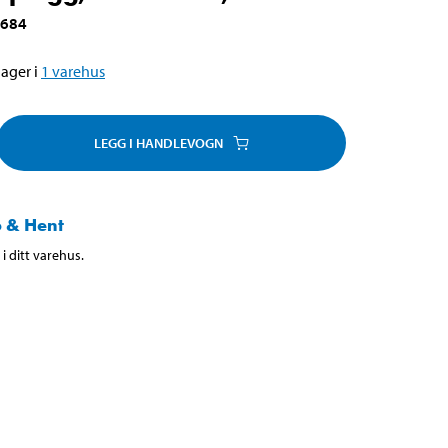
-684
ager i
1
varehus
LEGG I HANDLEVOGN
 & Hent
i ditt varehus.