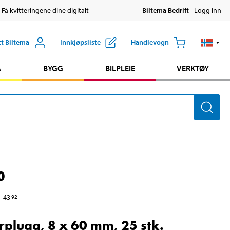
 Få kvitteringene dine digitalt
Biltema Bedrift
- Logg inn
tt Biltema
Innkjøpsliste
Handlevogn
A
BYGG
BILPLEIE
VERKTØY
0
43
92
rplugg, 8 x 60 mm, 25 stk.