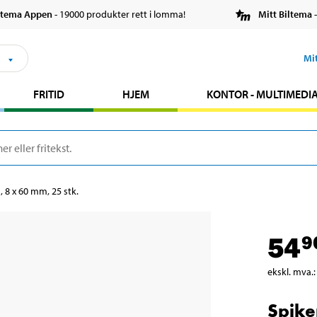
ltema Appen
- 19000 produkter rett i lomma!
Mitt Biltema
-
s
Mi
FRITID
HJEM
KONTOR - MULTIMEDI
 8 x 60 mm, 25 stk.
54
9
ekskl. mva.
:
Spike