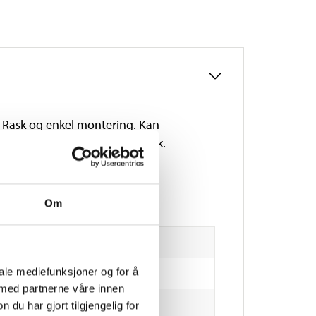
e. Rask og enkel montering. Kan
betong, tegl. For innendørs bruk.
Om
iale mediefunksjoner og for å
 med partnerne våre innen
u har gjort tilgjengelig for