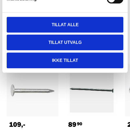
TILLAT ALLE
Relaterte produkter
TILLAT UTVALG
IKKE TILLAT
109
,-
89
90