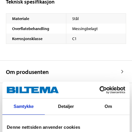
Teknisk spesifikasjon
Materiale
Stål
Overflatebehandling
Messingbelagt
Korrosjonsklasse
C1
Om produsenten
Kjøp & Hent
Samtykke
Detaljer
Om
Kjøp & Hent i ditt varehus.
LES MER
Denne nettsiden anvender cookies