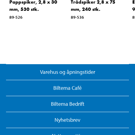
Pappspiker, 2,8 x 30
Trådspiker 2,8 x 75
E
mm, 530 stk.
mm, 240 stk.
9
89-526
89-536
8
Varehus og åpningstider
Biltema Café
Biltema Bedrift
Nyhetsbrev