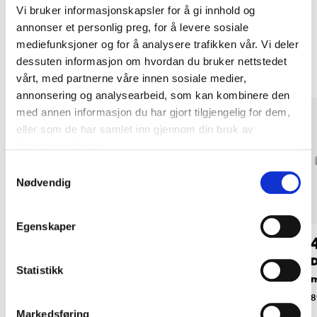
Vi bruker informasjonskapsler for å gi innhold og
annonser et personlig preg, for å levere sosiale
Andre kunder har også kjøpt
mediefunksjoner og for å analysere trafikken vår. Vi deler
dessuten informasjon om hvordan du bruker nettstedet
vårt, med partnerne våre innen sosiale medier,
annonsering og analysearbeid, som kan kombinere den
med annen informasjon du har gjort tilgjengelig for dem,
eller som de har samlet inn gjennom din bruk av
tjenestene deres.
Samtykkevalg
Nødvendig
Egenskaper
44
34
90
90
Bobleplast, 10 x 0,5
Dykkert 1,2 x 20
D
Statistikk
m
mm, messingbelagt,
m
150 stk.
86-8641
8
Markedsføring
89-548