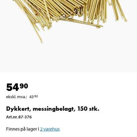
54
90
ekskl. mva.
:
43
92
Dykkert, messingbelagt, 150 stk.
Art.nr
.
87-376
Finnes på lager i
2
varehus