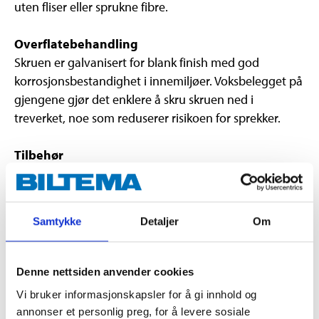
uten fliser eller sprukne fibre.
Overflatebehandling
Skruen er galvanisert for blank finish med god
korrosjonsbestandighet i innemiljøer. Voksbelegget på
gjengene gjør det enklere å skru skruen ned i
treverket, noe som reduserer risikoen for sprekker.
Tilbehør
2 stk. S2 Torxbits
Samtykke
Detaljer
Om
Teknisk spesifikasjon
Materiale
Karbonstål
Denne nettsiden anvender cookies
Blankgalvanisert, FZB og
Vi bruker informasjonskapsler for å gi innhold og
Overflatebehandling
voks
annonser et personlig preg, for å levere sosiale