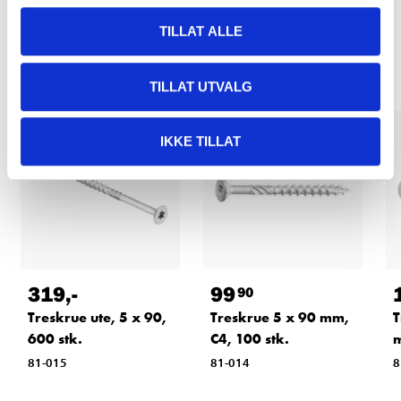
Relaterte produkter
TILLAT ALLE
TILLAT UTVALG
IKKE TILLAT
319
,-
99
90
Treskrue ute, 5 x 90,
Treskrue 5 x 90 mm,
T
600 stk.
C4, 100 stk.
m
81-015
81-014
8