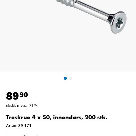
89
90
ekskl. mva.
:
71
92
Treskrue 4 x 50, innendørs, 200 stk.
Art.nr
.
89-171