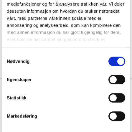
Diameter
4 mm
mediefunksjoner og for å analysere trafikken vår. Vi deler
dessuten informasjon om hvordan du bruker nettstedet
Lengde
50 mm
vårt, med partnerne våre innen sosiale medier,
Spiss
Type 17, selvborende
annonsering og analysearbeid, som kan kombinere den
med annen informasjon du har gjort tilgjengelig for dem,
Antall
200 stk.
eller som de har samlet inn gjennom din bruk av
tjenestene deres.
Samtykkevalg
Nødvendig
Om produsenten
Egenskaper
Statistikk
Kjøp & Hent
Kjøp & Hent i ditt varehus.
Markedsføring
LES MER