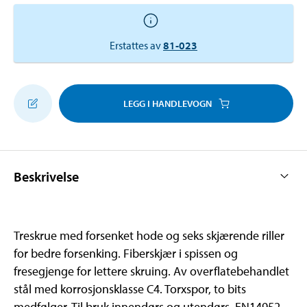
Erstattes av
81-023
LEGG I HANDLEVOGN
Beskrivelse
Treskrue med forsenket hode og seks skjærende riller
for bedre forsenking. Fiberskjær i spissen og
fresegjenge for lettere skruing. Av overflatebehandlet
stål med korrosjonsklasse C4. Torxspor, to bits
medfølger. Til bruk innendørs og utendørs. EN14952.