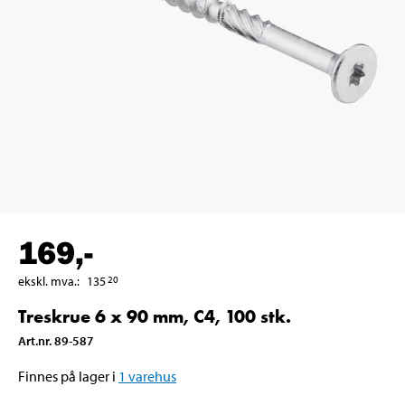
169
,-
ekskl. mva.
:
135
20
Treskrue 6 x 90 mm, C4, 100 stk.
Art.nr
.
89-587
Finnes på lager i
1
varehus