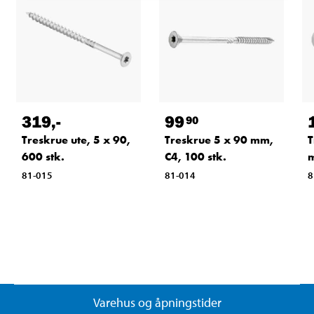
319
,-
99
90
Treskrue ute, 5 x 90,
Treskrue 5 x 90 mm,
T
600 stk.
C4, 100 stk.
m
81-015
81-014
8
Varehus og åpningstider