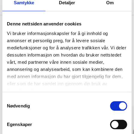
Om produsenten
Samtykke
Detaljer
Om
Denne nettsiden anvender cookies
Vi bruker informasjonskapsler for å gi innhold og
Kjøp & Hent
annonser et personlig preg, for å levere sosiale
mediefunksjoner og for å analysere trafikken vår. Vi deler
Kjøp & Hent i ditt varehus.
dessuten informasjon om hvordan du bruker nettstedet
LES MER
vårt, med partnerne våre innen sosiale medier,
annonsering og analysearbeid, som kan kombinere den
med annen informasjon du har gjort tilgjengelig for dem,
Andre kunder har også kjøpt
eller som de har samlet inn gjennom din bruk av
tjenestene deres.
Samtykkevalg
Nødvendig
Egenskaper