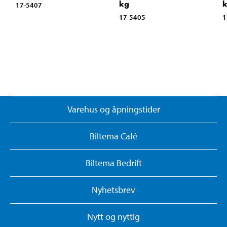
kg
17-5407
17-5405
1
Varehus og åpningstider
Biltema Café
Biltema Bedrift
Nyhetsbrev
Nytt og nyttig