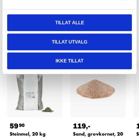
TILLAT ALLE
Relaterte produkter
TILLAT UTVALG
IKKE TILLAT
59
119
,-
90
Steinmel, 20 kg
Sand, grovkornet, 20
S