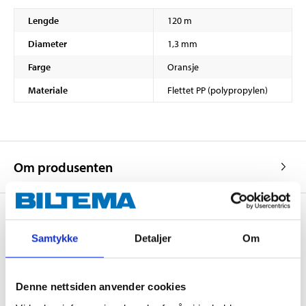
Lengde
120 m
Diameter
1,3 mm
Farge
Oransje
Materiale
Flettet PP (polypropylen)
Om produsenten
Samtykke
Detaljer
Om
Kjøp & Hent
Kjøp & Hent i ditt varehus.
Denne nettsiden anvender cookies
LES MER