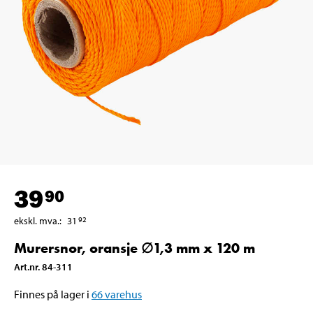
39
90
ekskl. mva.
:
31
92
Murersnor, oransje ∅1,3 mm x 120 m
Art.nr
.
84-311
Finnes på lager i
66
varehus