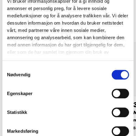
Vi bruker informasjonskapsler for å gi innhold og
annonser et personlig preg, for å levere sosiale
Andre kunder har også kjøpt
mediefunksjoner og for å analysere trafikken vår. Vi deler
dessuten informasjon om hvordan du bruker nettstedet
vårt, med partnerne våre innen sosiale medier,
annonsering og analysearbeid, som kan kombinere den
med annen informasjon du har gjort tilgjengelig for dem,
eller som de har samlet inn gjennom din bruk av
tjenestene deres.
Samtykkevalg
Nødvendig
Egenskaper
39
39
90
90
Murersnor, Rosa
Murersnor, Grønn
M
Statistikk
∅1,3 mm x 120 m
∅1,3 mm x 120 m
84-312
84-314
8
Markedsføring