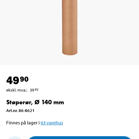
49
90
ekskl. mva.
:
39
92
Støperør, Ø 140 mm
Art.nr
.
86-8621
Finnes på lager i
63
varehus