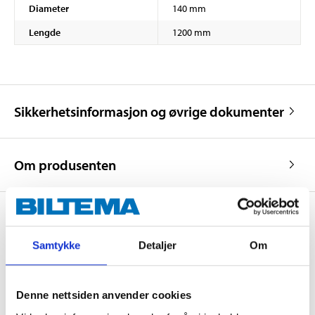
Diameter
140 mm
Lengde
1200 mm
Sikkerhetsinformasjon og øvrige dokumenter
Om produsenten
Samtykke
Detaljer
Om
Kjøp & Hent
Kjøp & Hent i ditt varehus.
LES MER
Denne nettsiden anvender cookies