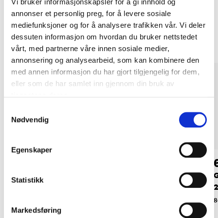
Vi bruker informasjonskapsler for å gi innhold og
annonser et personlig preg, for å levere sosiale
Andre kunder har også kjøpt
mediefunksjoner og for å analysere trafikken vår. Vi deler
dessuten informasjon om hvordan du bruker nettstedet
vårt, med partnerne våre innen sosiale medier,
annonsering og analysearbeid, som kan kombinere den
med annen informasjon du har gjort tilgjengelig for dem,
eller som de har samlet inn gjennom din bruk av
tjenestene deres.
Samtykkevalg
Nødvendig
Egenskaper
34
64
90
90
Stolpesko U, 120 x
Grovbetong B32,
G
Statistikk
48 mm
20kg
87-863
86-5527
8
Markedsføring