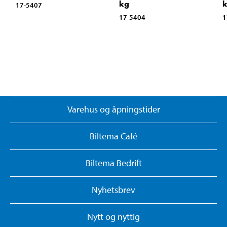
kg
17-5407
17-5404
1
Varehus og åpningstider
Biltema Café
Biltema Bedrift
Nyhetsbrev
Nytt og nyttig