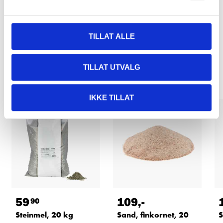
TILLAT ALLE
Relaterte produkter
TILLAT UTVALG
IKKE TILLAT
59
109
,-
90
Steinmel, 20 kg
Sand, finkornet, 20
S