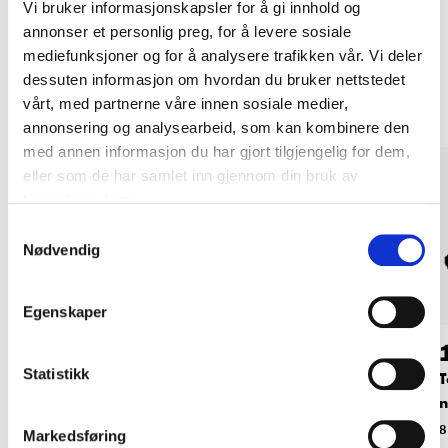
Vi bruker informasjonskapsler for å gi innhold og
annonser et personlig preg, for å levere sosiale
mediefunksjoner og for å analysere trafikken vår. Vi deler
Andre kunder har også kjøpt
dessuten informasjon om hvordan du bruker nettstedet
vårt, med partnerne våre innen sosiale medier,
annonsering og analysearbeid, som kan kombinere den
med annen informasjon du har gjort tilgjengelig for dem,
eller som de har samlet inn gjennom din bruk av
tjenestene deres.
Samtykkevalg
Nødvendig
Egenskaper
34
79
90
90
Statistikk
Takdrenering,
Takdrenering, utløp
T
rørholder
n
81-106
81-119
8
Markedsføring