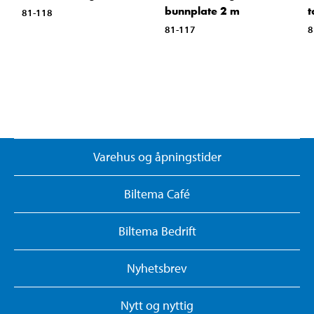
bunnplate 2 m
t
81-118
81-117
8
Varehus og åpningstider
Biltema Café
Biltema Bedrift
Nyhetsbrev
Nytt og nyttig