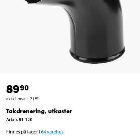
89
90
ekskl. mva.
:
71
92
Takdrenering, utkaster
Art.nr
.
81-120
Finnes på lager i
64
varehus