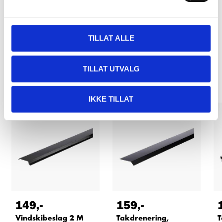
TILLAT ALLE
Relaterte produkter
TILLAT UTVALG
IKKE TILLAT
149
,-
159
,-
Vindskibeslag 2 M
Takdrenering,
T