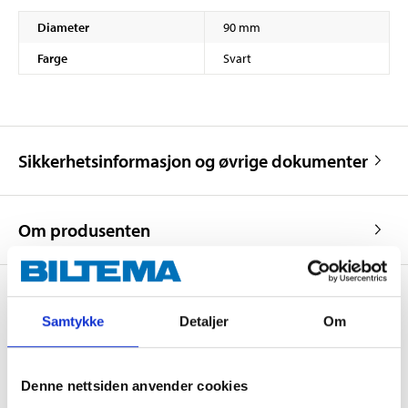
Diameter
90 mm
Farge
Svart
Sikkerhetsinformasjon og øvrige dokumenter
Om produsenten
Samtykke
Detaljer
Om
Kjøp & Hent
Kjøp & Hent i ditt varehus.
Denne nettsiden anvender cookies
LES MER