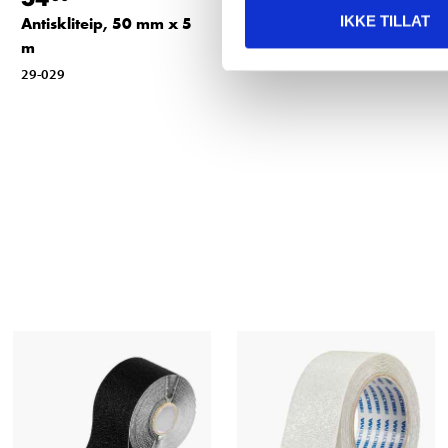
IKKE TILLAT
Antiskliteip, 50 mm x 5
Varselsteip
m
29-509
29-029