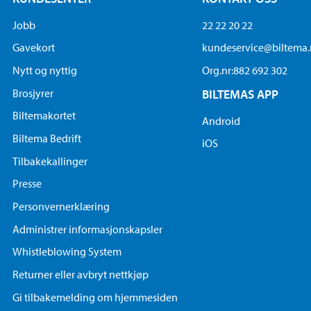
Jobb
22 22 20 22
Gavekort
kundeservice@biltema
Nytt og nyttig
Org.nr:882 692 302
Brosjyrer
BILTEMAS APP
Biltemakortet
Android
Biltema Bedrift
iOS
Tilbakekallinger
Presse
Personvernerklæring
Administrer informasjonskapsler
Whistleblowing System
Returner eller avbryt nettkjøp
Gi tilbakemelding om hjemmesiden