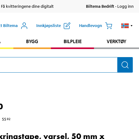
 Få kvitteringene dine digitalt
Biltema Bedrift
- Logg inn
tt Biltema
Innkjøpsliste
Handlevogn
A
BYGG
BILPLEIE
VERKTØY
0
55
92
ikringstape, varsel, 50 mm x