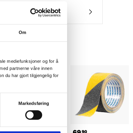
Om
iale mediefunksjoner og for å
 med partnerne våre innen
u har gjort tilgjengelig for
Markedsføring
84
69
90
90