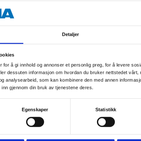
Detaljer
Andre kunder har også kjøpt
ookies
 for å gi innhold og annonser et personlig preg, for å levere sos
deler dessuten informasjon om hvordan du bruker nettstedet vårt,
og analysearbeid, som kan kombinere den med annen informasjon d
 inn gjennom din bruk av tjenestene deres.
Egenskaper
Statistikk
69
32
90
90