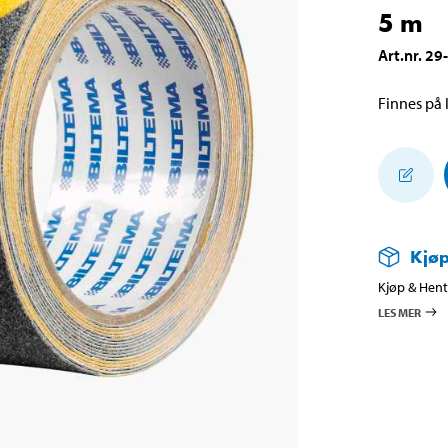
5 m
Art.nr
.
29
Finnes på l
Kjøp
Kjøp & Hent 
LES MER