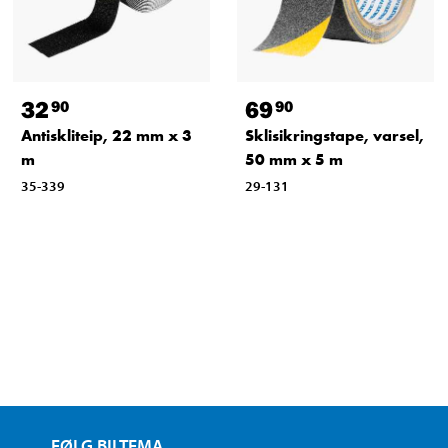
32
69
90
90
Antiskliteip, 22 mm x 3
Sklisikringstape, varsel,
m
50 mm x 5 m
35-339
29-131
FØLG BILTEMA