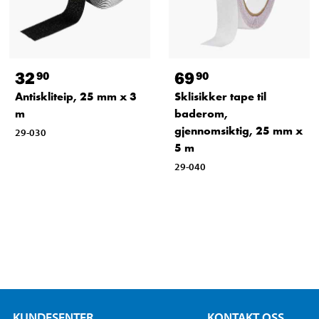
32
69
90
90
Antiskliteip, 25 mm x 3
Sklisikker tape til
m
baderom,
gjennomsiktig, 25 mm x
29-030
5 m
29-040
KUNDESENTER
KONTAKT OSS