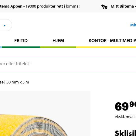
ltema Appen
- 19000 produkter rett i lomma!
Mitt Biltema
-
s
Mi
FRITID
HJEM
KONTOR - MULTIMEDI
rsel, 50 mm x 5 m
69
9
ekskl. mva.
:
Sklis