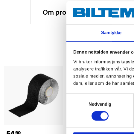
Om produsenten
Samtykke
Denne nettsiden anvender c
Vi bruker informasjonskapsler
analysere trafikken vår. Vi 
sosiale medier, annonsering 
dem, eller som de har samlet
Samtykkevalg
Nødvendig
54
34
90
90