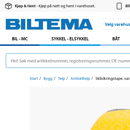
Kjøp & Hent
- Kjøp på nett og hent i varehuset.
Bi
Velg varehu
BIL - MC
SYKKEL - ELSYKKEL
BÅT
Start
Bygg
Teip
Antiskliteip
Sklisikringstape, va