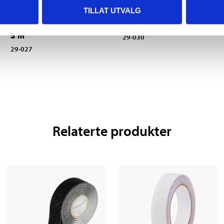
TILLAT UTVALG
Antiskliteip,
Antiskliteip, 25 mm x 3
gjennomsiktig, 50 mm x
m
5 m
29-030
29-027
Relaterte produkter