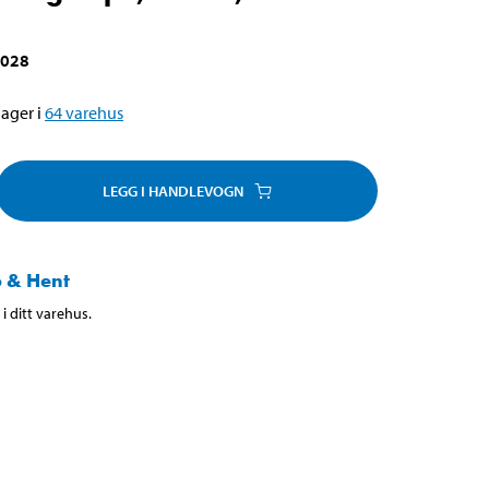
-028
ager i
64
varehus
LEGG I HANDLEVOGN
 & Hent
i ditt varehus.