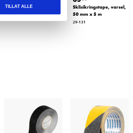
TILLAT ALLE
Gaffateip, sølv, 50 m
Sklisikringstape, varsel,
50 mm x 5 m
29-253
29-131