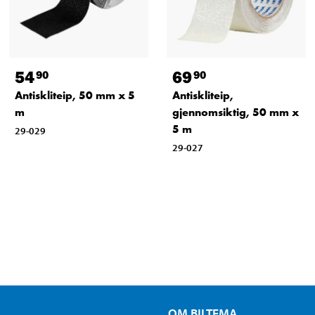
54
69
90
90
Antiskliteip, 50 mm x 5
Antiskliteip,
m
gjennomsiktig, 50 mm x
5 m
29-029
29-027
OM BILTEMA