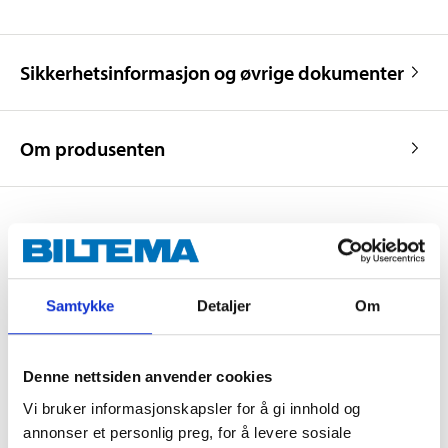
Sikkerhetsinformasjon og øvrige dokumenter
Om produsenten
Kjøp & Hent
Kjøp & Hent i ditt varehus.
Samtykke
Detaljer
Om
LES MER
Denne nettsiden anvender cookies
Andre kunder har også kjøpt
Vi bruker informasjonskapsler for å gi innhold og
annonser et personlig preg, for å levere sosiale