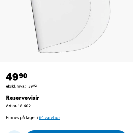
49
90
ekskl. mva.
:
39
92
Reservevisir
Art.nr
.
18-602
Finnes på lager i
64
varehus