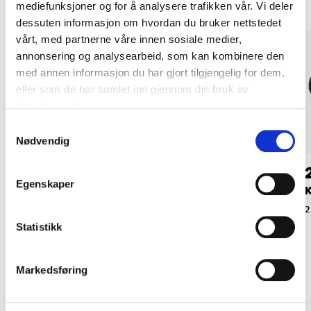
mediefunksjoner og for å analysere trafikken vår. Vi deler
dessuten informasjon om hvordan du bruker nettstedet
vårt, med partnerne våre innen sosiale medier,
annonsering og analysearbeid, som kan kombinere den
med annen informasjon du har gjort tilgjengelig for dem,
eller som de har samlet inn gjennom din bruk av
tjenestene deres.
Samtykkevalg
Nødvendig
129
,-
179
,-
Egenskaper
Beskyttelsesvisir
Ansiktsbeskyttelse
K
med visir og
18-601
2
hørselvern
Statistikk
18-600
Markedsføring