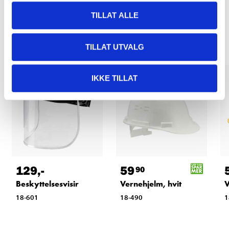
TILLAT ALLE
Relaterte produkter
TILLAT UTVALG
IKKE TILLAT
129
,-
59
90
Beskyttelsesvisir
Vernehjelm, hvit
V
18-601
18-490
1